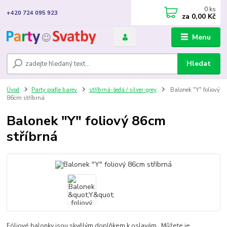
0
ks
+420 724 095 923
za
0,00 Kč
Menu
Hledat
Úvod
Party podle barev
stříbrná-šedá / silver-grey
Balonek "Y" foliový
86cm stříbrná
Balonek "Y" foliový 86cm
stříbrná
Fóliové balonky jsou skvělým doplňkem k oslavám. Můžete je