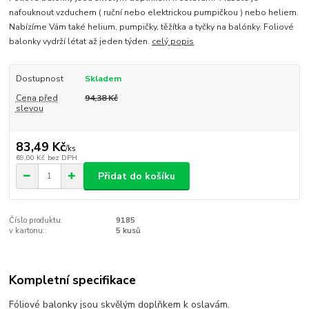
nafouknout vzduchem ( ruční nebo elektrickou pumpičkou ) nebo heliem.
Nabízíme Vám také helium, pumpičky, těžítka a tyčky na balónky. Foliové
balonky vydrží létat až jeden týden.
celý popis
Dostupnost
Skladem
Cena před
94,38 Kč
slevou
83,49 Kč
/
ks
69,00 Kč
bez DPH
Přidat do košíku
Číslo produktu:
9185
v kartonu::
5 kusů
Kompletní specifikace
Fóliové balonky jsou skvělým doplňkem k oslavám.