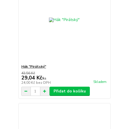
Hák "Pirátský"
43,56 Kč
29,04 Kč
/
ks
Skladem
24,00 Kč
bez DPH
Přidat do košíku