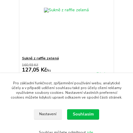
Sukně z raffie zelená
160,93 Kč
127,05 Kč
/
ks
Skladem
105,00 Kč
bez DPH
Pro základní funkčnost, zpříjemnění používání webu, analytické
Přidat do košíku
účely a v případě udělení souhlasu také pro účely cílení reklamy
využíváme soubory cookies. Nastavení vlastních preferencí
cookies můžete kdykoli upravit odkazem ve spodní části stránek.
strana
z 1
Souhlasím
Nastavení
Souhlas můžete odmítnout
zde
.