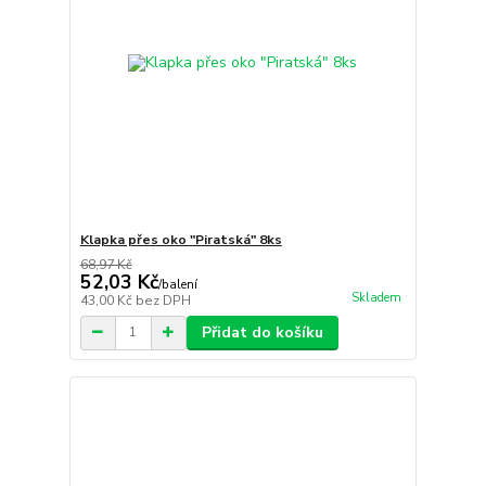
Klapka přes oko "Piratská" 8ks
68,97 Kč
52,03 Kč
/
balení
Skladem
43,00 Kč
bez DPH
Přidat do košíku