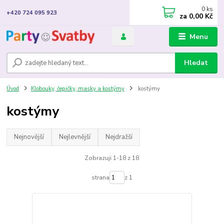
0
ks
+420 724 095 923
za
0,00 Kč
Menu
Hledat
Úvod
Klobouky, čepičky, masky a kostýmy
kostýmy
kostýmy
Nejnovější
Nejlevnější
Nejdražší
Zobrazuji 1-18 z 18
strana
z 1