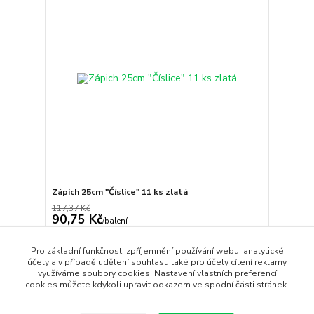
Zápich 25cm "Číslice" 11 ks zlatá
117,37 Kč
90,75 Kč
/
balení
Skladem
75,00 Kč
bez DPH
Pro základní funkčnost, zpříjemnění používání webu, analytické
Přidat do košíku
účely a v případě udělení souhlasu také pro účely cílení reklamy
využíváme soubory cookies. Nastavení vlastních preferencí
cookies můžete kdykoli upravit odkazem ve spodní části stránek.
strana
z 1