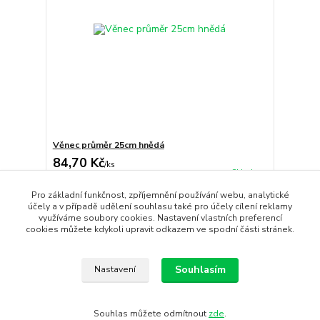
Věnec průměr 25cm hnědá
84,70 Kč
/
ks
Skladem
70,00 Kč
bez DPH
Pro základní funkčnost, zpříjemnění používání webu, analytické
Přidat do košíku
účely a v případě udělení souhlasu také pro účely cílení reklamy
využíváme soubory cookies. Nastavení vlastních preferencí
cookies můžete kdykoli upravit odkazem ve spodní části stránek.
strana
z 1
Souhlasím
Nastavení
Souhlas můžete odmítnout
zde
.