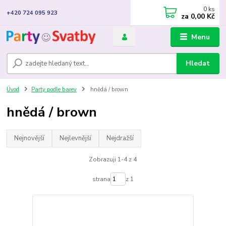
0
ks
+420 724 095 923
za
0,00 Kč
Menu
Hledat
Úvod
Party podle barev
hnědá / brown
hnědá / brown
Nejnovější
Nejlevnější
Nejdražší
Zobrazuji 1-4 z 4
strana
z 1