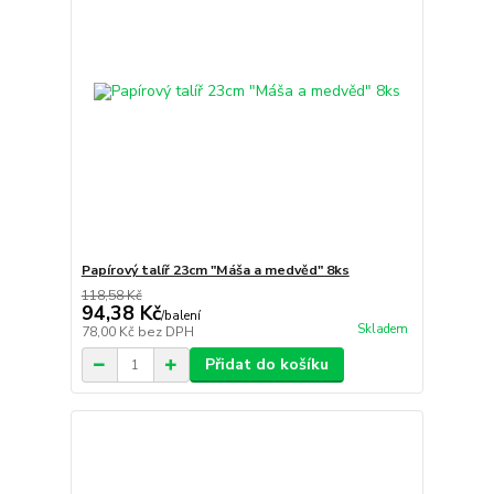
Papírový talíř 23cm "Máša a medvěd" 8ks
118,58 Kč
94,38 Kč
/
balení
Skladem
78,00 Kč
bez DPH
Přidat do košíku