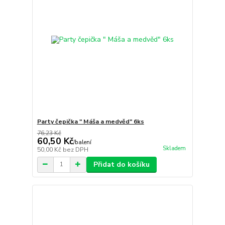
Party čepička " Máša a medvěd" 6ks
76,23 Kč
60,50 Kč
/
balení
Skladem
50,00 Kč
bez DPH
Přidat do košíku