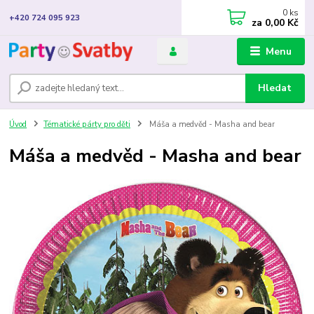
0
ks
+420 724 095 923
za
0,00 Kč
Menu
Hledat
Úvod
Tématické párty pro děti
Máša a medvěd - Masha and bear
Máša a medvěd - Masha and bear