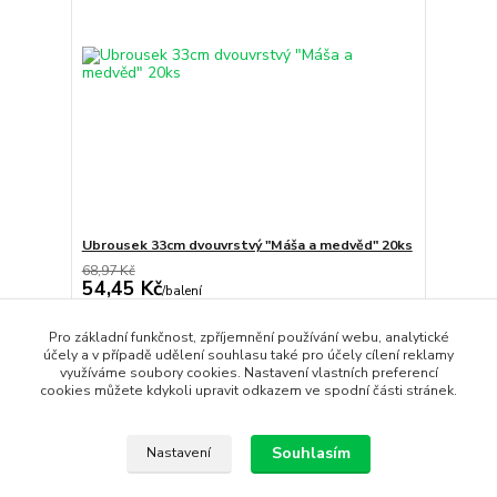
Ubrousek 33cm dvouvrstvý "Máša a medvěd" 20ks
68,97 Kč
54,45 Kč
/
balení
Skladem
45,00 Kč
bez DPH
Pro základní funkčnost, zpříjemnění používání webu, analytické
Přidat do košíku
účely a v případě udělení souhlasu také pro účely cílení reklamy
využíváme soubory cookies. Nastavení vlastních preferencí
cookies můžete kdykoli upravit odkazem ve spodní části stránek.
strana
z 1
Souhlasím
Nastavení