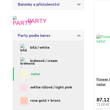
Balonky a příslušenství
PARTY
Party podle barev
bílá / white
krémová / cream
natur
Flower 
natur
světle růžová / light pink
87,12
rose gold + bronz
72,00 K