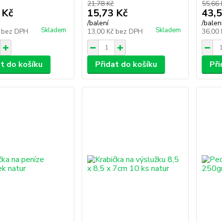
21,78 Kč
55,66 
 Kč
15,73 Kč
43,5
/
balení
/
balen
Skladem
Skladem
č
bez DPH
13,00 Kč
bez DPH
36,00
at do košíku
Přidat do košíku
Při