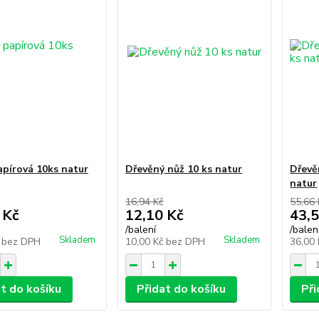
apírová 10ks natur
Dřevěný nůž 10 ks natur
Dřevě
natur
16,94 Kč
55,66 
 Kč
12,10 Kč
43,5
/
balení
/
balen
Skladem
Skladem
č
bez DPH
10,00 Kč
bez DPH
36,00
at do košíku
Přidat do košíku
Při