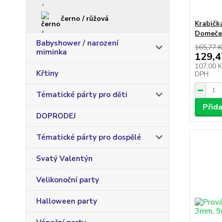
černo / růžová
Krabičk
Domeče
Babyshower / narození
165,77 K
miminka
129,4
107,00 
Křtiny
DPH
Tématické párty pro děti
Přid
DOPRODEJ
Tématické párty pro dospělé
Svatý Valentýn
Velikonoční party
Halloween party