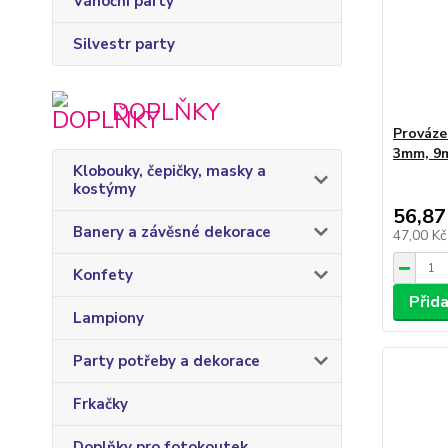
Vánoční party
Silvestr party
DOPLŇKY
Prováze
3mm, 9
Klobouky, čepičky, masky a
kostýmy
56,87
Banery a závěsné dekorace
47,00 K
Konfety
Přid
Lampiony
Party potřeby a dekorace
Frkačky
Doplňky pro fotokoutek