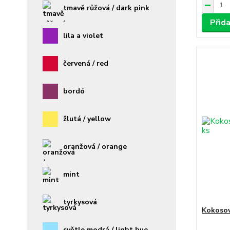
tmavě růžová / dark pink
Přid
lila a violet
červená / red
bordó
žlutá / yellow
oranžová / orange
mint
tyrkysová
Kokosov
světle modrá / light bue