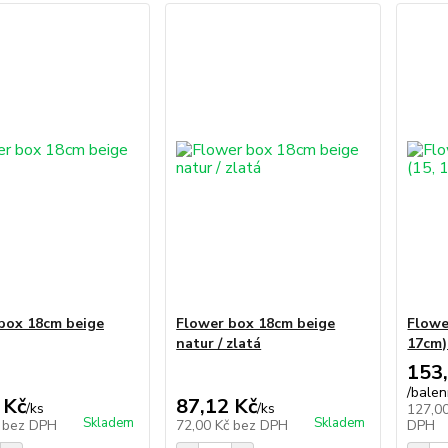
box 18cm beige
Flower box 18cm beige
Flowe
natur / zlatá
17cm)
153
/
balen
 Kč
87,12 Kč
/
ks
/
ks
127,0
Skladem
Skladem
č
bez DPH
72,00 Kč
bez DPH
DPH