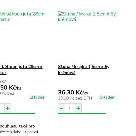
í běhoun juta 28cm x
Stuha / krajka 1,5cm x 5y
tur
krémová
0 Kč
,50 Kč
/
ks
36,30 Kč
/
ks
0 Kč
bez
Skladem
Skladem
30,00 Kč
bez DPH
dat do košíku
Přidat do košíku
 souhlasu také pro
žete kdykoli upravit