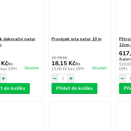
k dekorační natur
Provázek juta natur 10 m
Pštros
m
12cm 
617
21,78 Kč
/
balen
 Kč
18,15 Kč
/
ks
/
ks
510,0
Skladem
Skladem
č
bez DPH
15,00 Kč
bez DPH
DPH
at do košíku
Přidat do košíku
Při