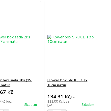
r box sada 2ks (15,
Flower box SRDCE 18 x
 natur
10cm natur
,67 Kč
134,31 Kč
í
/
ks
0 Kč
bez
111,00 Kč
bez
Skladem
Skladem
DPH