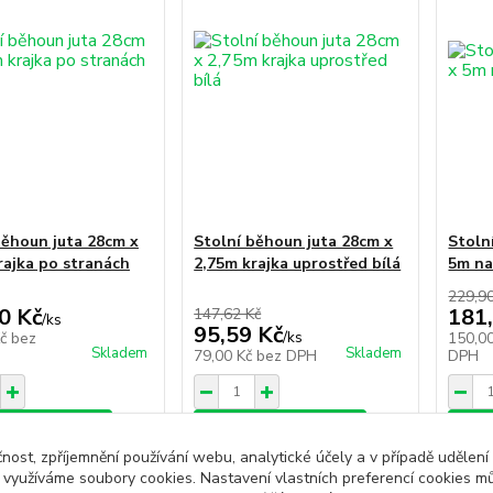
běhoun juta 28cm x
Stolní běhoun juta 28cm x
Stoln
rajka po stranách
2,75m krajka uprostřed bílá
5m na
229,9
0 Kč
181
147,62 Kč
/
ks
95,59 Kč
/
ks
Kč
bez
150,0
Skladem
Skladem
79,00 Kč
bez DPH
DPH
at do košíku
Přidat do košíku
Při
čnost, zpříjemnění používání webu, analytické účely a v případě udělení
y využíváme soubory cookies. Nastavení vlastních preferencí cookies mů