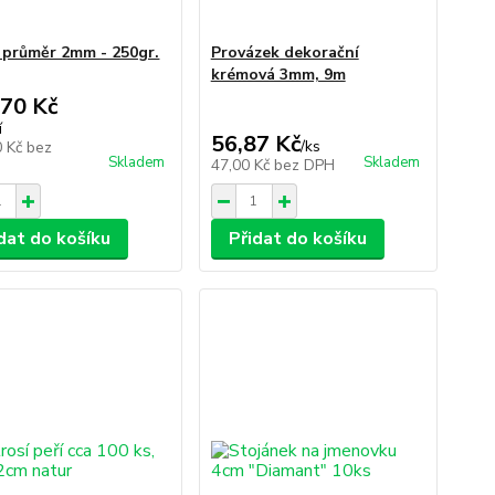
 průměr 2mm - 250gr.
Provázek dekorační
krémová 3mm, 9m
,70 Kč
í
56,87 Kč
/
ks
0 Kč
bez
Skladem
Skladem
47,00 Kč
bez DPH
dat do košíku
Přidat do košíku