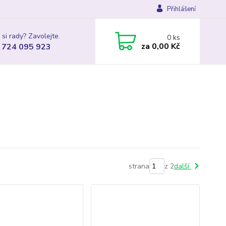
Přihlášení
 si rady? Zavolejte.
0
ks
za
0,00 Kč
 724 095 923
strana
z 2
další