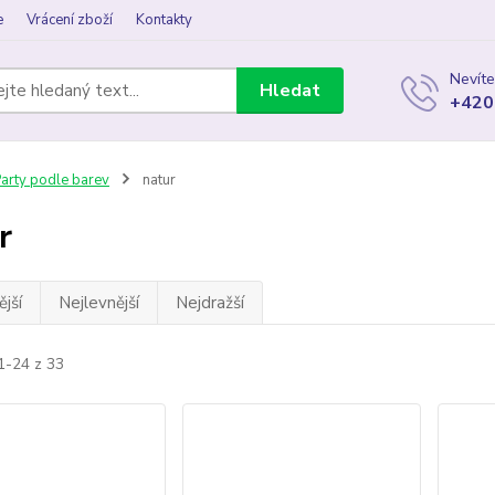
e
Vrácení zboží
Kontakty
Nevíte
Hledat
+420
arty podle barev
natur
r
jší
Nejlevnější
Nejdražší
1-24 z 33