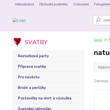
Velkoobchod
Obchodní podmínky
O doručení
Fotogaleri
Úvod
P
SVATBY
natu
Rozlučková party
Příprava svatby
Nejnově
Pro nevěstu
Zobrazuji 
Brože a perličky
Postavičky na dort a výslužka
Svatební skleničky