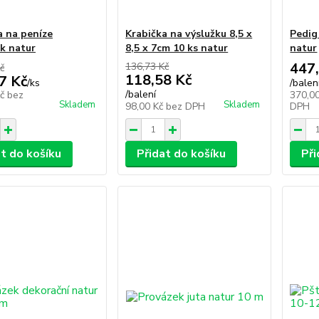
a na peníze
Krabička na výslužku 8,5 x
Pedig
k natur
8,5 x 7cm 10 ks natur
natur
447
136,73 Kč
č
118,58 Kč
7 Kč
/
ks
/
balen
/
balení
Kč
bez
370,0
Skladem
Skladem
98,00 Kč
bez DPH
DPH
at do košíku
Přidat do košíku
Při