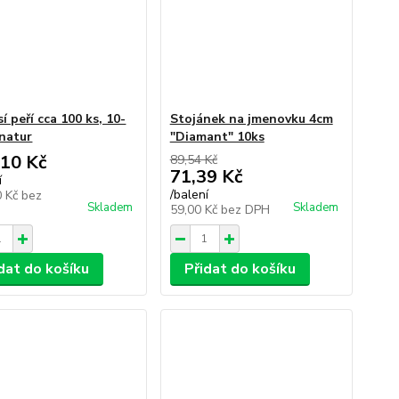
í peří cca 100 ks, 10-
Stojánek na jmenovku 4cm
natur
"Diamant" 10ks
,10 Kč
89,54 Kč
71,39 Kč
í
/
balení
0 Kč
bez
Skladem
Skladem
59,00 Kč
bez DPH
dat do košíku
Přidat do košíku