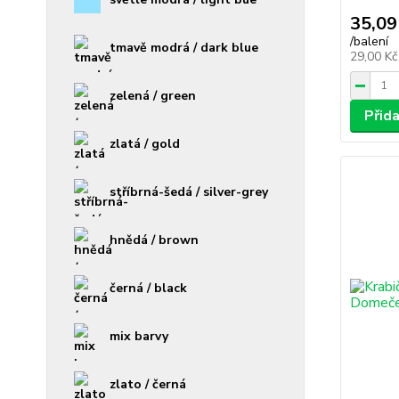
35,09
/
balení
tmavě modrá / dark blue
29,00 K
zelená / green
Přid
zlatá / gold
stříbrná-šedá / silver-grey
hnědá / brown
černá / black
mix barvy
zlato / černá