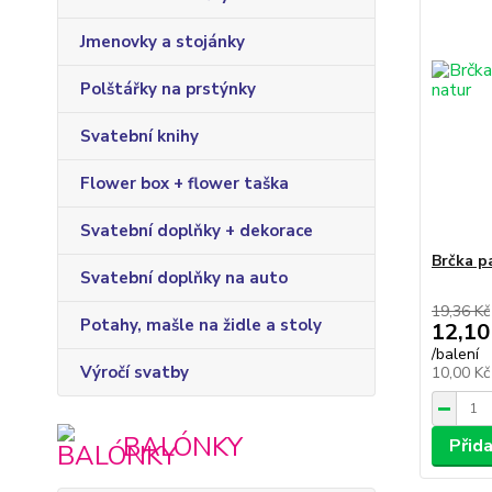
Jmenovky a stojánky
Polštářky na prstýnky
Svatební knihy
Flower box + flower taška
Svatební doplňky + dekorace
Brčka p
Svatební doplňky na auto
19,36 Kč
Potahy, mašle na židle a stoly
12,10
/
balení
Výročí svatby
10,00 K
BALÓNKY
Přid