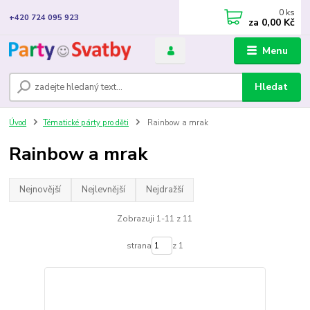
0
ks
+420 724 095 923
za
0,00 Kč
Menu
Hledat
Úvod
Tématické párty pro děti
Rainbow a mrak
Rainbow a mrak
Nejnovější
Nejlevnější
Nejdražší
Zobrazuji 1-11 z 11
strana
z 1