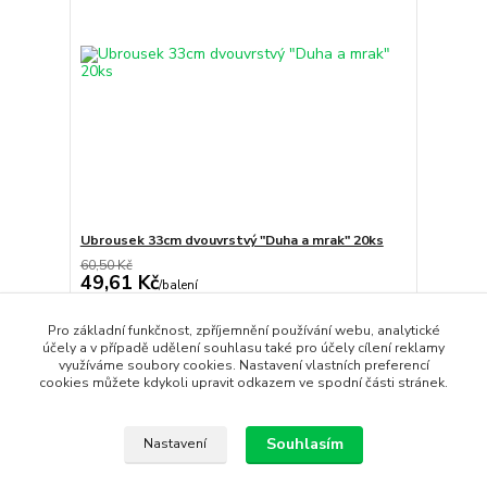
Ubrousek 33cm dvouvrstvý "Duha a mrak" 20ks
60,50 Kč
49,61 Kč
/
balení
Skladem
41,00 Kč
bez DPH
Pro základní funkčnost, zpříjemnění používání webu, analytické
Přidat do košíku
účely a v případě udělení souhlasu také pro účely cílení reklamy
využíváme soubory cookies. Nastavení vlastních preferencí
cookies můžete kdykoli upravit odkazem ve spodní části stránek.
strana
z 1
Souhlasím
Nastavení