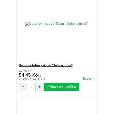
Balonek fóliový 43cm "Duha a mrak"
67,76 Kč
54,45 Kč
/
ks
Skladem
45,00 Kč
bez DPH
Přidat do košíku