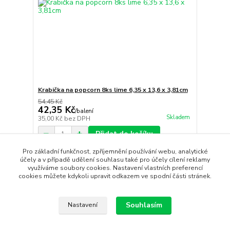
Krabička na popcorn 8ks lime 6,35 x 13,6 x 3,81cm
54,45 Kč
42,35 Kč
/
balení
Skladem
35,00 Kč
bez DPH
Přidat do košíku
Pro základní funkčnost, zpříjemnění používání webu, analytické
účely a v případě udělení souhlasu také pro účely cílení reklamy
využíváme soubory cookies. Nastavení vlastních preferencí
Načíst další produkty (15)
cookies můžete kdykoli upravit odkazem ve spodní části stránek.
strana
z 2
další
Souhlasím
Nastavení