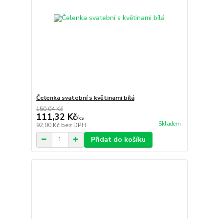
Čelenka svatební s květinami bílá
150,04 Kč
111,32 Kč
/
ks
Skladem
92,00 Kč
bez DPH
Přidat do košíku