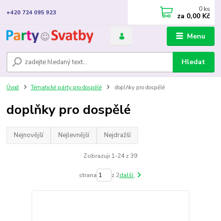
0
ks
+420 724 095 923
za
0,00 Kč
Menu
Hledat
Úvod
Tématické párty pro dospělé
doplňky pro dospělé
doplňky pro dospělé
Nejnovější
Nejlevnější
Nejdražší
Zobrazuji 1-24 z 39
strana
z 2
další