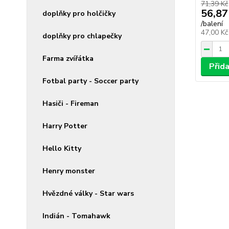
71,39 Kč
56,87
doplňky pro holčičky
/
balení
47,00 K
doplňky pro chlapečky
Farma zvířátka
Přid
Fotbal party - Soccer party
Hasiči - Fireman
Harry Potter
Hello Kitty
Henry monster
Hvězdné války - Star wars
Indián - Tomahawk