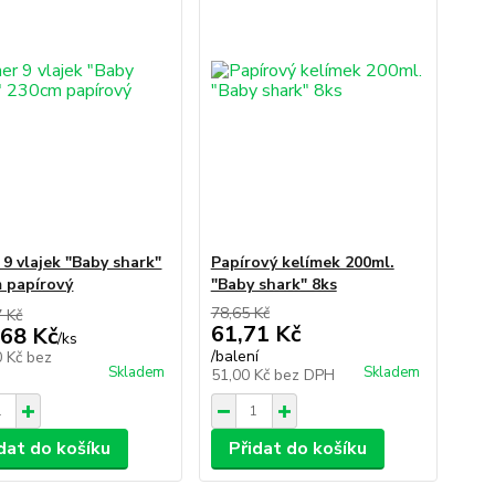
 9 vlajek "Baby shark"
Papírový kelímek 200ml.
 papírový
"Baby shark" 8ks
78,65 Kč
7 Kč
61,71 Kč
,68 Kč
/
ks
/
balení
0 Kč
bez
Skladem
Skladem
51,00 Kč
bez DPH
dat do košíku
Přidat do košíku