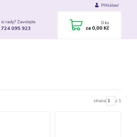
Přihlášení
 si rady? Zavolejte.
0
ks
za
0,00 Kč
 724 095 923
strana
z 1