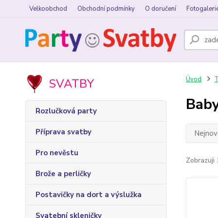
Velkoobchod
Obchodní podmínky
O doručení
Fotogaleri
Úvod
T
SVATBY
Baby
Rozlučková party
Příprava svatby
Nejnově
Pro nevěstu
Zobrazuji 
Brože a perličky
Postavičky na dort a výslužka
Svatební skleničky