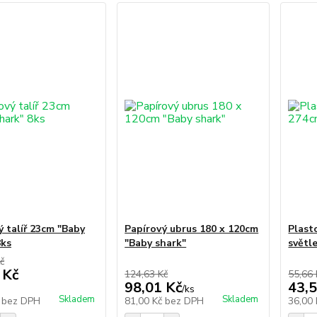
ý talíř 23cm "Baby
Papírový ubrus 180 x 120cm
Plast
8ks
"Baby shark"
světl
č
 Kč
124,63 Kč
55,66 
98,01 Kč
43,5
/
ks
Skladem
Skladem
č
bez DPH
81,00 Kč
bez DPH
36,00