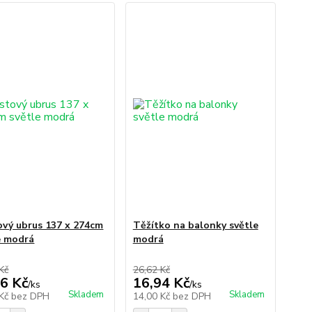
ový ubrus 137 x 274cm
Těžítko na balonky světle
e modrá
modrá
Kč
26,62 Kč
6 Kč
16,94 Kč
/
ks
/
ks
Skladem
Skladem
 Kč
bez DPH
14,00 Kč
bez DPH