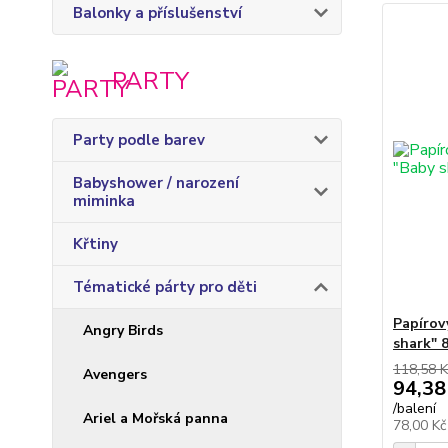
Balonky a příslušenství
PARTY
Party podle barev
Babyshower / narození
miminka
Křtiny
Tématické párty pro děti
Papírov
Angry Birds
shark" 
118,58 K
Avengers
94,38
/
balení
Ariel a Mořská panna
78,00 K