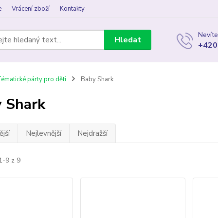
e
Vrácení zboží
Kontakty
Nevíte
Hledat
+420
ématické párty pro děti
Baby Shark
 Shark
jší
Nejlevnější
Nejdražší
1-9 z 9