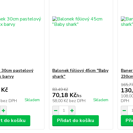
 30cm pastelový
Balonek fóliový 45cm "Baby
Baner
x barvy
shark"
230cm
165,7
 Kč
130
83,49 Kč
70,18 Kč
/
ks
108,0
Skladem
Skladem
č
bez DPH
58,00 Kč
bez DPH
DPH
at do košíku
Přidat do košíku
Při