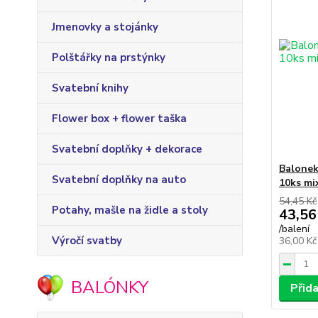
Jmenovky a stojánky
Polštářky na prstýnky
Svatební knihy
Flower box + flower taška
Svatební doplňky + dekorace
Balonek
Svatební doplňky na auto
10ks mi
54,45 Kč
Potahy, mašle na židle a stoly
43,56
/
balení
Výročí svatby
36,00 K
BALÓNKY
Přid