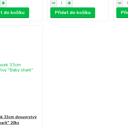
at do košíku
Přidat do košíku
Při
k 33cm dvouvrstvý
hark" 20ks