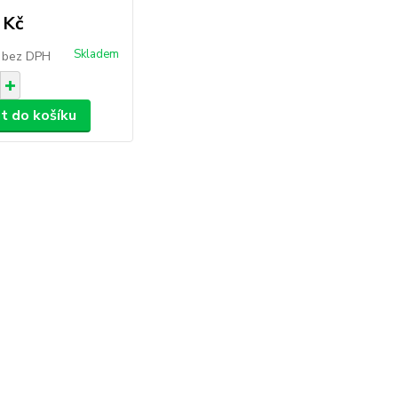
 Kč
Skladem
č
bez DPH
at do košíku