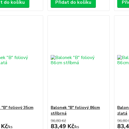
at do košíku
Přidat do košíku
Při
 "B" foliový 35cm
Balonek "B" foliový 86cm
Balon
stříbrná
zlatá
96,80 Kč
96,80 
 Kč
83,49 Kč
83,4
/
ks
/
ks