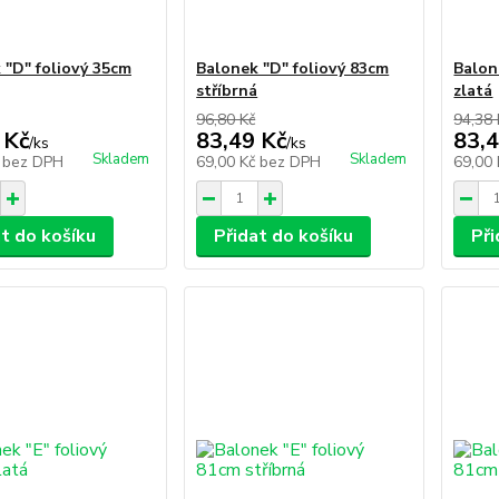
 "D" foliový 35cm
Balonek "D" foliový 83cm
Balon
stříbrná
zlatá
96,80 Kč
94,38 
 Kč
83,49 Kč
83,4
/
ks
/
ks
Skladem
Skladem
č
bez DPH
69,00 Kč
bez DPH
69,00
at do košíku
Přidat do košíku
Při