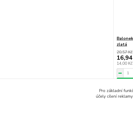
Balonek
zlatá
20,57 Kč
16,94
14,00 K
Přid
Pro základní funk
účely cílení reklam
Načíst 