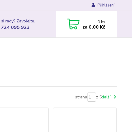
Přihlášení
 si rady? Zavolejte.
0
ks
za
0,00 Kč
 724 095 923
strana
z 5
další