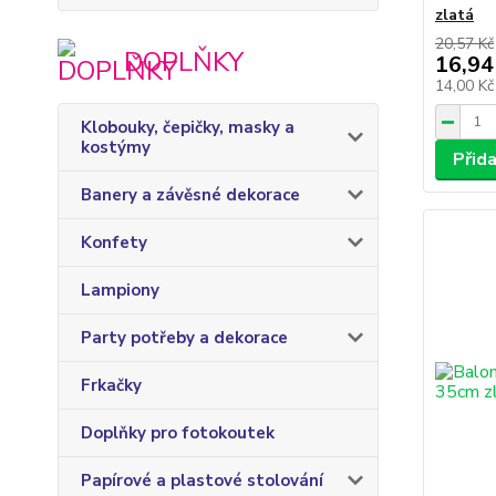
zlatá
20,57 Kč
DOPLŇKY
16,94
14,00 K
Klobouky, čepičky, masky a
kostýmy
Přid
Banery a závěsné dekorace
Konfety
Lampiony
Party potřeby a dekorace
Frkačky
Doplňky pro fotokoutek
Papírové a plastové stolování