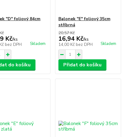
ek "D" foliový 84cm
Balonek "E" foliový 35cm
stříbrná
Kč
20,57 Kč
9 Kč
16,94 Kč
/
ks
/
ks
Skladem
Skladem
 Kč
bez DPH
14,00 Kč
bez DPH
dat do košíku
Přidat do košíku