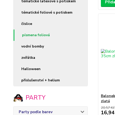
tématické latexové s potiskem
Přid
tématické foliové s potiskem
číslice
písmena foliová
vodní bomby
zvířátka
Halloween
příslušenství + helium
PARTY
Balonek
zlatá
20,57 Kč
16,94
Party podle barev