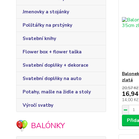
Jmenovky a stojánky
Polštářky na prstýnky
Svatební knihy
Flower box + flower taška
Svatební doplňky + dekorace
Balonek
Svatební doplňky na auto
zlatá
20,57 Kč
Potahy, mašle na židle a stoly
16,94
14,00 K
Výročí svatby
Přid
BALÓNKY