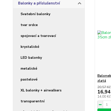
Balonky a příslušenství
Svatební balonky
tvar srdce
spojovací a tvarovací
krystalické
LED balonky
metalické
Balonek
pastelové
zlatá
20,57 Kč
XL balonky + airwalkers
16,94
14,00 K
transparentní