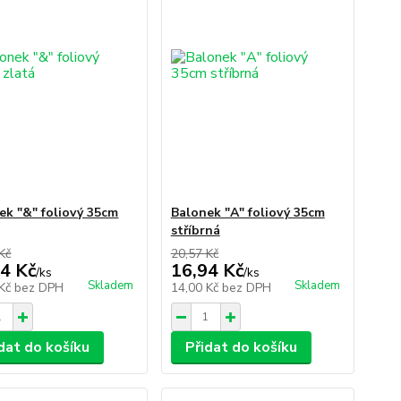
ek "&" foliový 35cm
Balonek "A" foliový 35cm
stříbrná
Kč
20,57 Kč
4 Kč
16,94 Kč
/
ks
/
ks
Skladem
Skladem
 Kč
bez DPH
14,00 Kč
bez DPH
dat do košíku
Přidat do košíku