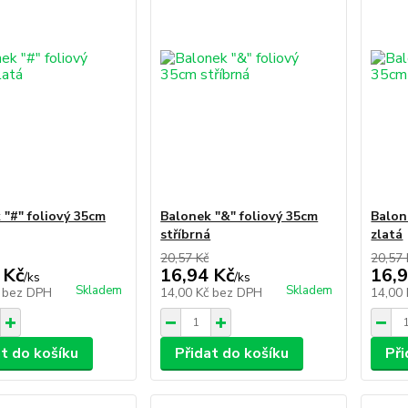
 "#" foliový 35cm
Balonek "&" foliový 35cm
Balon
stříbrná
zlatá
20,57 Kč
20,57 
 Kč
16,94 Kč
16,9
/
ks
/
ks
Skladem
Skladem
č
bez DPH
14,00 Kč
bez DPH
14,00
at do košíku
Přidat do košíku
Při