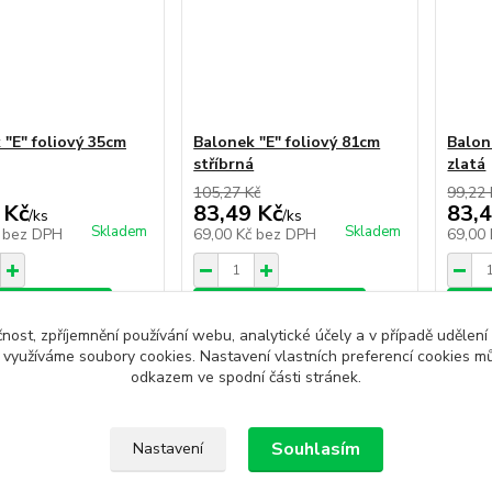
 "E" foliový 35cm
Balonek "E" foliový 81cm
Balon
stříbrná
zlatá
105,27 Kč
99,22 
 Kč
83,49 Kč
83,4
/
ks
/
ks
Skladem
Skladem
č
bez DPH
69,00 Kč
bez DPH
69,00
at do košíku
Přidat do košíku
Při
čnost, zpříjemnění používání webu, analytické účely a v případě udělení
y využíváme soubory cookies. Nastavení vlastních preferencí cookies mů
odkazem ve spodní části stránek.
další produkty (24)
Souhlasím
Nastavení