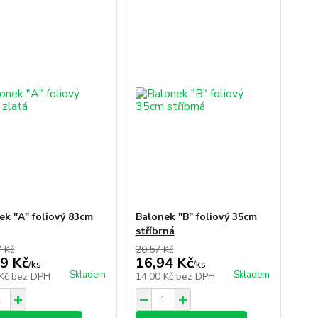
ek "A" foliový 83cm
Balonek "B" foliový 35cm
stříbrná
7 Kč
20,57 Kč
9 Kč
16,94 Kč
/
ks
/
ks
Skladem
Skladem
 Kč
bez DPH
14,00 Kč
bez DPH