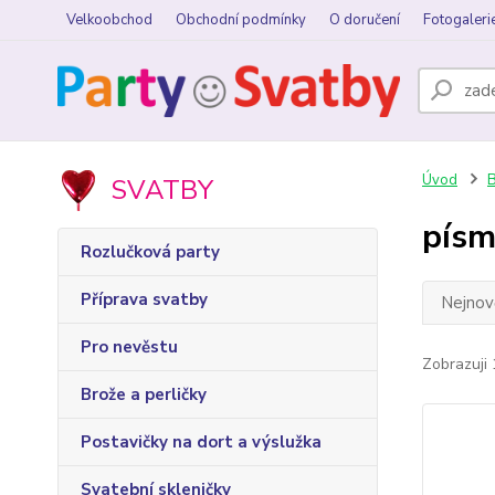
Velkoobchod
Obchodní podmínky
O doručení
Fotogaleri
Úvod
B
SVATBY
písm
Rozlučková party
Příprava svatby
Nejnově
Pro nevěstu
Zobrazuji 
Brože a perličky
Postavičky na dort a výslužka
Svatební skleničky