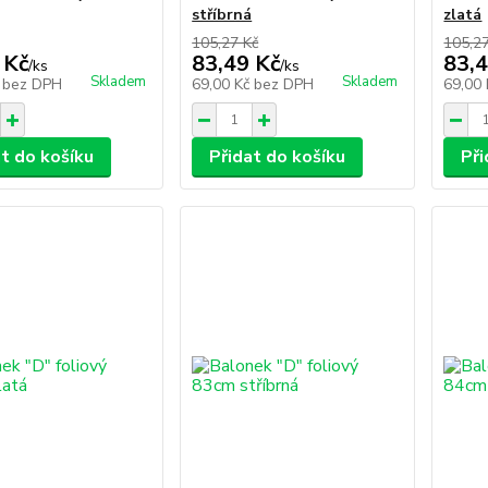
stříbrná
zlatá
105,27 Kč
105,2
 Kč
83,49 Kč
83,4
/
ks
/
ks
Skladem
Skladem
č
bez DPH
69,00 Kč
bez DPH
69,00
at do košíku
Přidat do košíku
Při