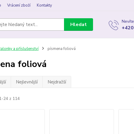
e
Vrácení zboží
Kontakty
Nevíte
Hledat
+420
alonky a příslušenství
písmena foliová
ena foliová
jší
Nejlevnější
Nejdražší
1-24 z 114