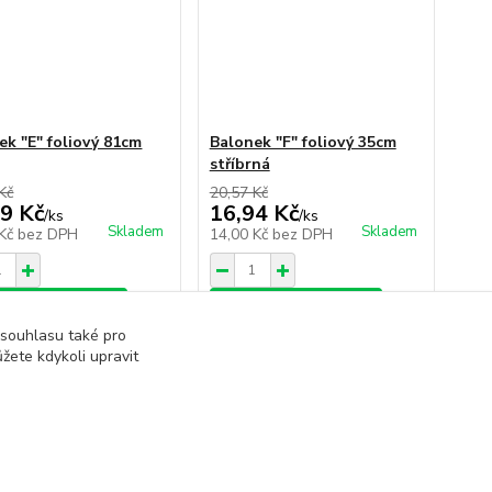
ek "E" foliový 81cm
Balonek "F" foliový 35cm
stříbrná
Kč
20,57 Kč
9 Kč
16,94 Kč
/
ks
/
ks
Skladem
Skladem
 Kč
bez DPH
14,00 Kč
bez DPH
dat do košíku
Přidat do košíku
 souhlasu také pro
žete kdykoli upravit
strana
z 5
další