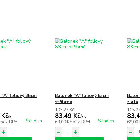
 "A" foliový 35cm
Balonek "A" foliový 83cm
Balon
stříbrná
zlatá
105,27 Kč
105,2
 Kč
83,49 Kč
83,4
/
ks
/
ks
Skladem
Skladem
č
bez DPH
69,00 Kč
bez DPH
69,00