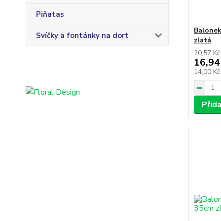
Piňatas
Balonek
Svíčky a fontánky na dort
zlatá
20,57 Kč
16,94
14,00 K
Přid