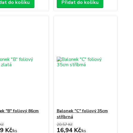
dat do košíku
Přidat do košíku
ek "B" foliový 86cm
Balonek "C" foliový 35cm
stříbrná
Kč
20,57 Kč
9 Kč
16,94 Kč
/
ks
/
ks