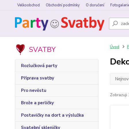
Velkoobchod
Obchodní podmínky
O doručení
Fotogaleri
Úvod
P
SVATBY
Deko
Rozlučková party
Příprava svatby
Nejnově
Pro nevěstu
Zobrazuji 
Brože a perličky
Postavičky na dort a výslužka
Svatební skleničky