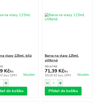
 na vlasy 125ml. bílá
Barva na vlasy 125ml.
stříbrná
Kč
93,17 Kč
9 Kč
71,39 Kč
/
ks
/
ks
Skladem
Skladem
 Kč
bez DPH
59,00 Kč
bez DPH
dat do košíku
Přidat do košíku