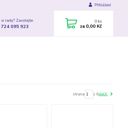
Přihlášení
 si rady? Zavolejte.
0
ks
za
0,00 Kč
 724 095 923
strana
z 6
další