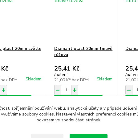
 plast 20mm světle
Diamant plast 20mm tmavě
Diama
růžová
 Kč
25,41 Kč
25,4
/
balení
/
balen
Skladem
Skladem
č
bez DPH
21,00 Kč
bez DPH
21,00
at do košíku
Přidat do košíku
Při
čnost, zpříjemnění používání webu, analytické účely a v případě udělení
y využíváme soubory cookies. Nastavení vlastních preferencí cookies mů
odkazem ve spodní části stránek.
další produkty (24)