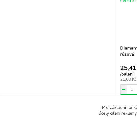
Diamant
růžová
25,41
/
balení
21,00 K
Přid
Pro základní funk
účely cílení reklam
Načíst 