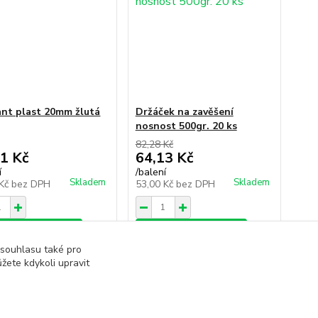
nt plast 20mm žlutá
Držáček na zavěšení
nosnost 500gr. 20 ks
82,28 Kč
1 Kč
64,13 Kč
í
/
balení
Skladem
Skladem
 Kč
bez DPH
53,00 Kč
bez DPH
dat do košíku
Přidat do košíku
 souhlasu také pro
žete kdykoli upravit
strana
z 6
další