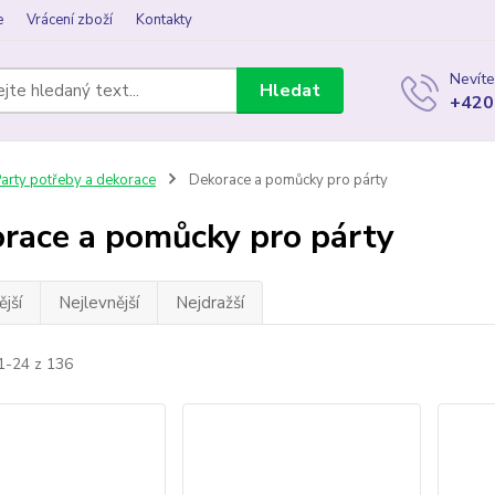
e
Vrácení zboží
Kontakty
Nevíte
Hledat
+420
arty potřeby a dekorace
Dekorace a pomůcky pro párty
race a pomůcky pro párty
jší
Nejlevnější
Nejdražší
1-24 z 136