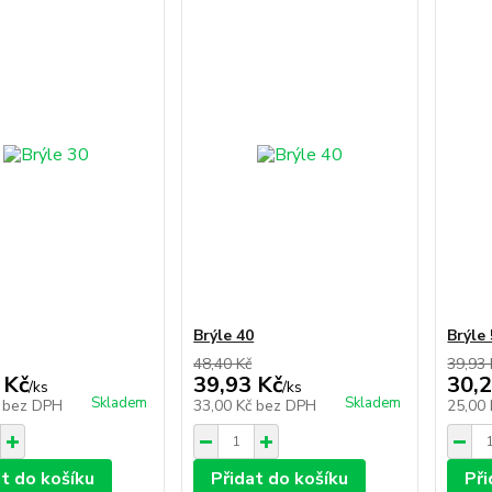
Brýle 40
Brýle
48,40 Kč
39,93 
 Kč
39,93 Kč
30,2
/
ks
/
ks
Skladem
Skladem
č
bez DPH
33,00 Kč
bez DPH
25,00
at do košíku
Přidat do košíku
Při