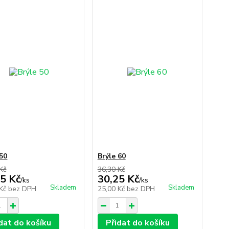
 50
Brýle 60
Kč
36,30 Kč
5 Kč
30,25 Kč
/
ks
/
ks
Skladem
Skladem
 Kč
bez DPH
25,00 Kč
bez DPH
dat do košíku
Přidat do košíku