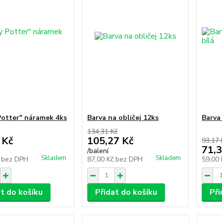
Potter" náramek 4ks
Barva na obličej 12ks
Barva
134,31 Kč
 Kč
105,27 Kč
93,17 
71,3
/
balení
Skladem
Skladem
č
bez DPH
87,00 Kč
bez DPH
59,00
at do košíku
Přidat do košíku
Při