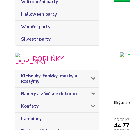
Velikonoční party
Halloween party
Vánoční party
Silvestr party
DOPLŇKY
Klobouky, čepičky, masky a
kostýmy
Banery a závěsné dekorace
Brýle s
Konfety
Lampiony
55,66 Kč
44,77