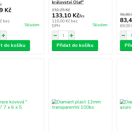
království Olaf"
č
9 Kč
151,25 Kč
133,10 Kč
96,80 
/
ks
83,4
Kč
bez
110,00 Kč
bez
Skladem
Skladem
DPH
69,00
at do košíku
Přidat do košíku
Při