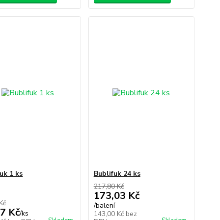
uk 1 ks
Bublifuk 24 ks
217,80 Kč
173,03 Kč
Kč
/
balení
7 Kč
/
ks
143,00 Kč
bez