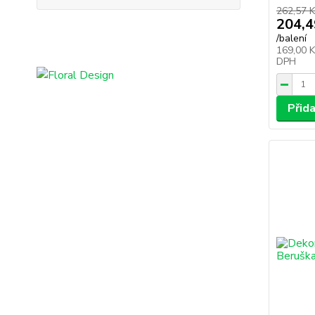
262,57 K
204,4
/
balení
169,00 
DPH
Přid