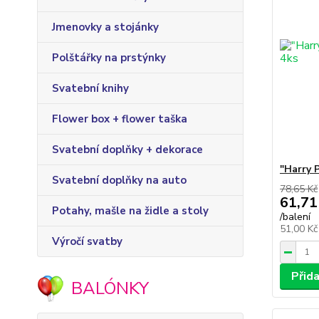
Jmenovky a stojánky
Polštářky na prstýnky
Svatební knihy
Flower box + flower taška
Svatební doplňky + dekorace
"Harry 
Svatební doplňky na auto
78,65 Kč
61,71
Potahy, mašle na židle a stoly
/
balení
51,00 K
Výročí svatby
Přid
BALÓNKY