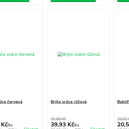
rdce červená
Brýle srdce růžová
Bublif
55,66 Kč
26,62 
 Kč
39,93 Kč
20,5
/
ks
/
ks