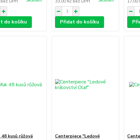
Skladem
Skladem
č
bez DPH
33,00 Kč
bez DPH
17,00
at do košíku
Přidat do košíku
Při
k 48 kusů růžová
Centerpiece "Ledové
Cente