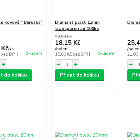
e kovová " Beruška"
Diamant plast 12mm
Diama
5
transparentní 100ks
22,99 Kč
18,15 Kč
25,4
 Kč
/
ks
/
balení
/
balen
Skladem
Skladem
č
bez DPH
15,00 Kč
bez DPH
21,00
at do košíku
Přidat do košíku
Při