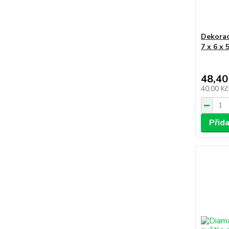
Dekorac
7 x 6 x 
48,40
40,00 K
Přid