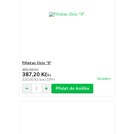
Piňatas číslo "9"
481,58 Kč
387,20 Kč
/
ks
Skladem
320,00 Kč
bez DPH
Přidat do košíku