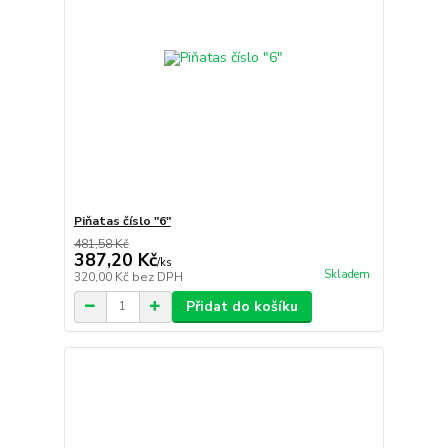
Piňatas číslo "6"
481,58 Kč
387,20 Kč
/
ks
Skladem
320,00 Kč
bez DPH
Přidat do košíku