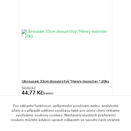
Ubrousek 33cm dvouvrstvý "Henry monster " 20ks
50,82 Kč
44,77 Kč
/
balení
Skladem
37,00 Kč
bez DPH
Pro základní funkčnost, zpříjemnění používání webu, analytické
Přidat do košíku
účely a v případě udělení souhlasu také pro účely cílení reklamy
využíváme soubory cookies. Nastavení vlastních preferencí
cookies můžete kdykoli upravit odkazem ve spodní části stránek.
strana
z 1