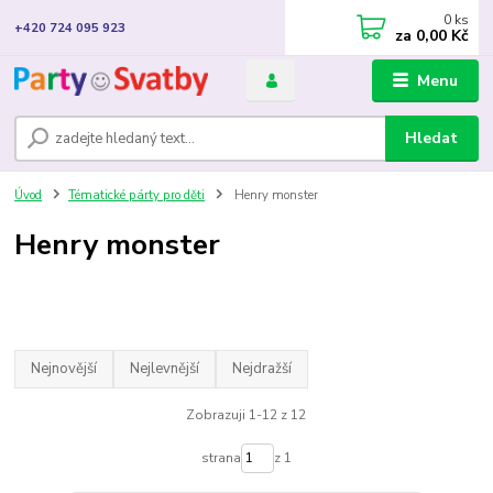
0
ks
+420 724 095 923
za
0,00 Kč
Menu
Hledat
Úvod
Tématické párty pro děti
Henry monster
Henry monster
Nejnovější
Nejlevnější
Nejdražší
Zobrazuji 1-12 z 12
strana
z 1