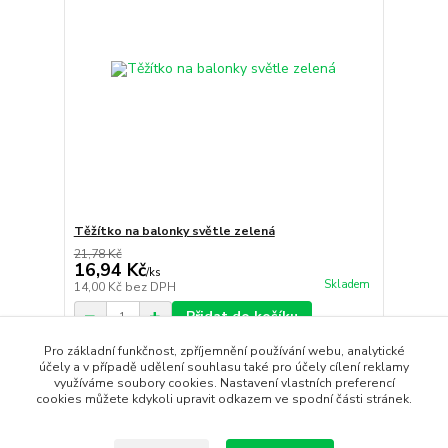
Těžítko na balonky světle zelená
21,78 Kč
16,94 Kč
/
ks
Skladem
14,00 Kč
bez DPH
Přidat do košíku
Pro základní funkčnost, zpříjemnění používání webu, analytické
účely a v případě udělení souhlasu také pro účely cílení reklamy
využíváme soubory cookies. Nastavení vlastních preferencí
Načíst další produkty (3)
cookies můžete kdykoli upravit odkazem ve spodní části stránek.
strana
z 2
další