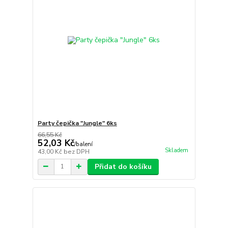
Party čepička "Jungle" 6ks
66,55 Kč
52,03 Kč
/
balení
Skladem
43,00 Kč
bez DPH
Přidat do košíku