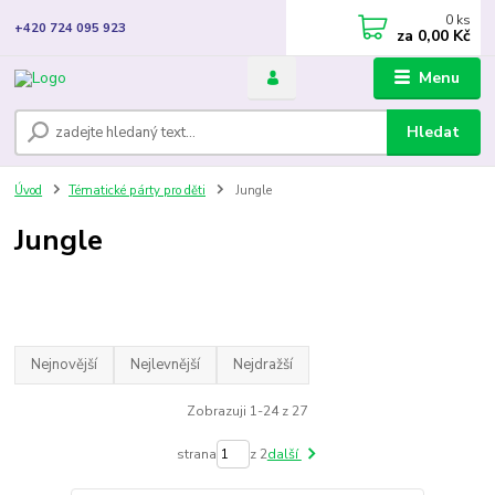
0
ks
+420 724 095 923
za
0,00 Kč
Menu
Hledat
Úvod
Tématické párty pro děti
Jungle
Jungle
Nejnovější
Nejlevnější
Nejdražší
Zobrazuji 1-24 z 27
strana
z 2
další