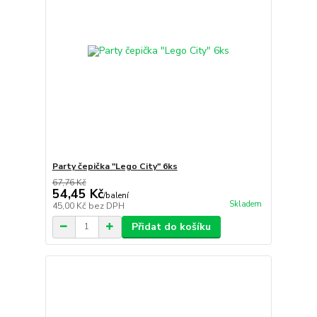
Party čepička "Lego City" 6ks
67,76 Kč
54,45 Kč
/
balení
Skladem
45,00 Kč
bez DPH
Přidat do košíku