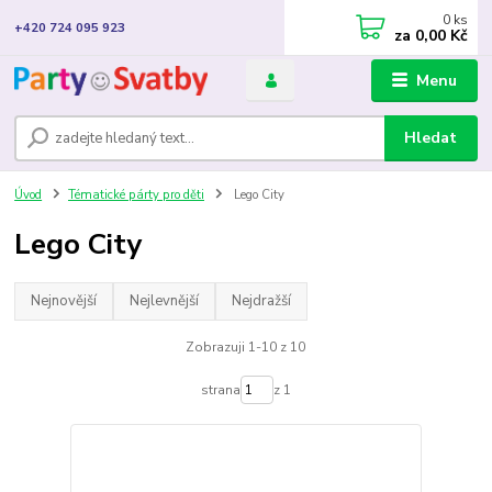
0
ks
+420 724 095 923
za
0,00 Kč
Menu
Hledat
Úvod
Tématické párty pro děti
Lego City
Lego City
Nejnovější
Nejlevnější
Nejdražší
Zobrazuji 1-10 z 10
strana
z 1