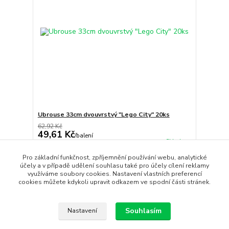
Ubrouse 33cm dvouvrstvý "Lego City" 20ks
62,92 Kč
49,61 Kč
/
balení
Skladem
41,00 Kč
bez DPH
Pro základní funkčnost, zpříjemnění používání webu, analytické
Přidat do košíku
účely a v případě udělení souhlasu také pro účely cílení reklamy
využíváme soubory cookies. Nastavení vlastních preferencí
cookies můžete kdykoli upravit odkazem ve spodní části stránek.
strana
z 1
Souhlasím
Nastavení