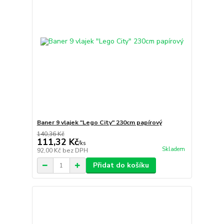
Baner 9 vlajek "Lego City" 230cm papírový
140,36 Kč
111,32 Kč
/
ks
Skladem
92,00 Kč
bez DPH
Přidat do košíku