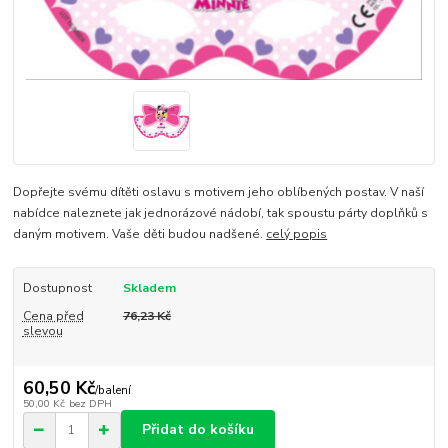
Dopřejte svému dítěti oslavu s motivem jeho oblíbených postav. V naší
nabídce naleznete jak jednorázové nádobí, tak spoustu párty doplňků s
daným motivem. Vaše děti budou nadšené.
celý popis
Dostupnost
Skladem
Cena před
76,23 Kč
slevou
60,50 Kč
/
balení
50,00 Kč
bez DPH
Přidat do košíku