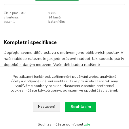
Číslo produktu:
9705
v kartonu::
24 kusů
balení::
balení 6ks
Kompletní specifikace
Dopřejte svému dítěti oslavu s motivem jeho oblíbených postav. V
naší nabídce naleznete jak jednorázové nádobí, tak spoustu párty
doplňků s daným motivem. Vaše děti budou nadšené.
Pro základní funkčnost, zpříjemnění používání webu, analytické
účely a v případě udělení souhlasu také pro účely cílení reklamy
Zboží zařazeno v kategoriích
využíváme soubory cookies. Nastavení vlastních preferencí
cookies můžete kdykoli upravit odkazem ve spodní části stránek.
Minnie mouse
masky
Souhlasím
Nastavení
Souhlas můžete odmítnout
zde
.