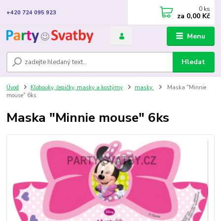
0
ks
+420 724 095 923
za
0,00 Kč
Menu
Hledat
Úvod
Klobouky, čepičky, masky a kostýmy
masky
Maska "Minnie
mouse" 6ks
Maska "Minnie mouse" 6ks