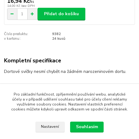
16,94 Kč
/
ks
14,00 Kč
bez DPH
Přidat do košíku
Číslo produktu:
9382
v kartonu::
24 kusů
Kompletní specifikace
Dortové svíčky nesmí chybět na žádném narozeninovém dortu.
Zboží zařazeno v kategoriích
Pro základní funkčnost, zpříjemnění používání webu, analytické
účely a v případě udělení souhlasu také pro účely cílení reklamy
využíváme soubory cookies. Nastavení vlastních preferencí
stříbrná-šedá / silver-grey
cookies můžete kdykoli upravit odkazem ve spodní části stránek.
Oslava podle věku
Svíčky na dort
Souhlasím
Nastavení