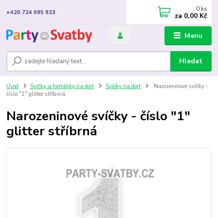
0
ks
+420 724 095 923
za
0,00 Kč
Menu
Hledat
Úvod
Svíčky a fontánky na dort
Svíčky na dort
Narozeninové svíčky -
číslo "1" glitter stříbrná
Narozeninové svíčky - číslo "1"
glitter stříbrná