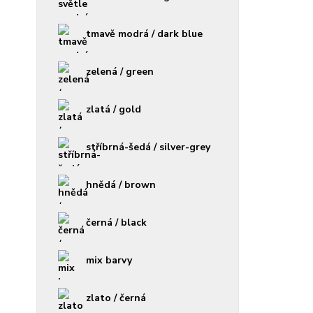
tmavě modrá / dark blue
zelená / green
zlatá / gold
stříbrná-šedá / silver-grey
hnědá / brown
černá / black
mix barvy
zlato / černá