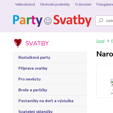
Velkoobchod
Obchodní podmínky
O doručení
Fotogaleri
Úvod
P
SVATBY
Naro
Rozlučková party
Příprava svatby
Pro nevěstu
Brože a perličky
Postavičky na dort a výslužka
Svatební skleničky