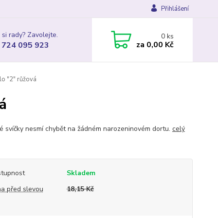
Přihlášení
 si rady? Zavolejte.
0
ks
za
0,00 Kč
 724 095 923
lo "2" růžová
vá
é svíčky nesmí chybět na žádném narozeninovém dortu.
celý
tupnost
Skladem
a před slevou
18,15 Kč