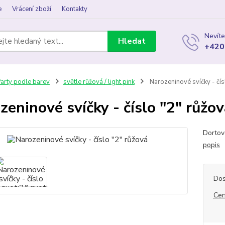
e
Vrácení zboží
Kontakty
Nevíte
Hledat
+420
arty podle barev
světle růžová / light pink
Narozeninové svíčky - čís
zeninové svíčky - číslo "2" růžo
Dortov
popis
Dos
Cen