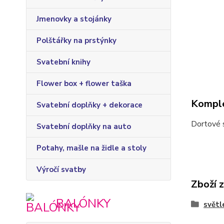
Jmenovky a stojánky
Polštářky na prstýnky
Svatební knihy
Flower box + flower taška
Komple
Svatební doplňky + dekorace
Dortové 
Svatební doplňky na auto
Potahy, mašle na židle a stoly
Výročí svatby
Zboží 
BALÓNKY
světl