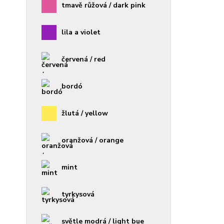
tmavě růžová / dark pink
lila a violet
červená / red
bordó
žlutá / yellow
oranžová / orange
mint
tyrkysová
světle modrá / light bue