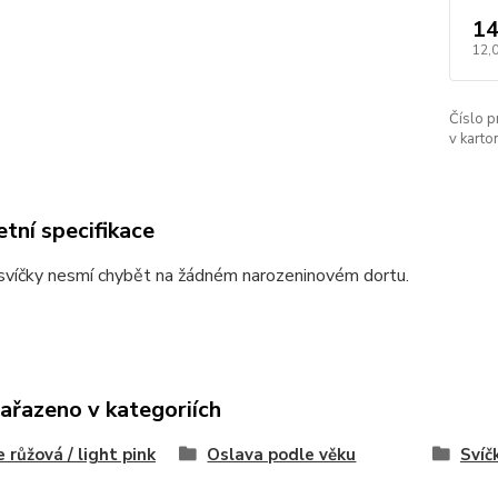
14
12,
Číslo p
v karton
tní specifikace
svíčky nesmí chybět na žádném narozeninovém dortu.
zařazeno v kategoriích
e růžová / light pink
Oslava podle věku
Svíč