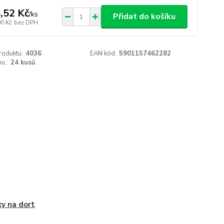
,52 Kč
/
ks
Přidat do košíku
00 Kč
bez DPH
roduktu:
4036
EAN kód:
5901157462282
u::
24 kusů
ky na dort