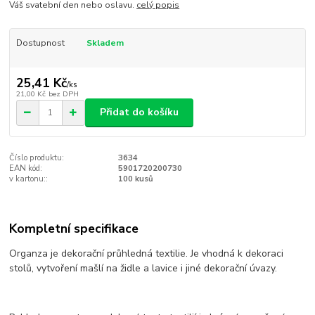
Váš svatební den nebo oslavu.
celý popis
Dostupnost
Skladem
25,41 Kč
/
ks
21,00 Kč
bez DPH
Přidat do košíku
Číslo produktu:
3634
EAN kód:
5901720200730
v kartonu::
100 kusů
Kompletní specifikace
Organza je dekorační průhledná textilie. Je vhodná k dekoraci
stolů, vytvoření mašlí na židle a lavice i jiné dekorační úvazy.