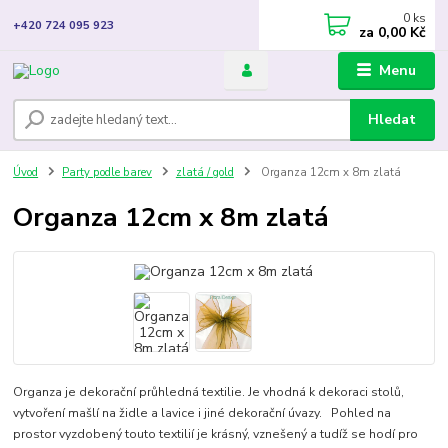
0
ks
+420 724 095 923
za
0,00 Kč
Menu
Hledat
Úvod
Party podle barev
zlatá / gold
Organza 12cm x 8m zlatá
Organza 12cm x 8m zlatá
Organza je dekorační průhledná textilie. Je vhodná k dekoraci stolů,
vytvoření mašlí na židle a lavice i jiné dekorační úvazy. Pohled na
prostor vyzdobený touto textilií je krásný, vznešený a tudíž se hodí pro