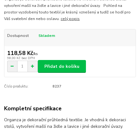
vytvoření mašlí na židle a lavice i jiné dekorační úvazy. Pohled na
prostor vyzdobený touto textilií je krásný, vznešený a tudíž se hodí pro
Váš svatební den nebo oslavu.
celý popis
Dostupnost
Skladem
118,58 Kč
/
ks
98,00 Kč
bez DPH
Přidat do košíku
Číslo produktu:
8237
Kompletní specifikace
Organza je dekorační průhledná textilie. Je vhodná k dekoraci
stolů, vytvoření mašlí na židle a lavice i jiné dekorační úvazy.