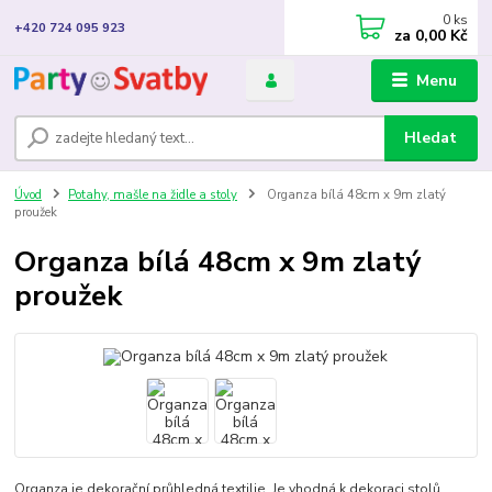
0
ks
+420 724 095 923
za
0,00 Kč
Menu
Hledat
Úvod
Potahy, mašle na židle a stoly
Organza bílá 48cm x 9m zlatý
proužek
Organza bílá 48cm x 9m zlatý
proužek
Organza je dekorační průhledná textilie. Je vhodná k dekoraci stolů,