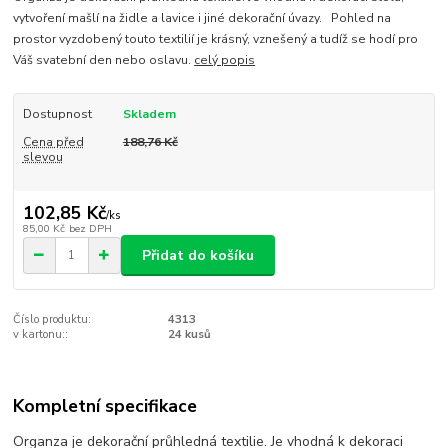
vytvoření mašlí na židle a lavice i jiné dekorační úvazy. Pohled na
prostor vyzdobený touto textilií je krásný, vznešený a tudíž se hodí pro
Váš svatební den nebo oslavu.
celý popis
Dostupnost
Skladem
Cena před
188,76 Kč
slevou
102,85 Kč
/
ks
85,00 Kč
bez DPH
Přidat do košíku
Číslo produktu:
4313
v kartonu::
24 kusů
Kompletní specifikace
Organza je dekorační průhledná textilie. Je vhodná k dekoraci