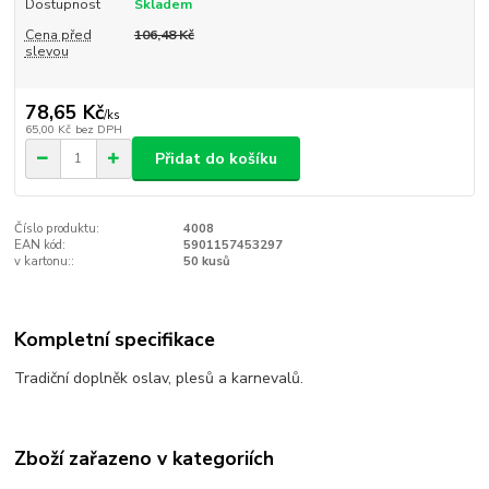
Dostupnost
Skladem
Cena před
106,48 Kč
slevou
78,65 Kč
/
ks
65,00 Kč
bez DPH
Přidat do košíku
Číslo produktu:
4008
EAN kód:
5901157453297
v kartonu::
50 kusů
Kompletní specifikace
Tradiční doplněk oslav, plesů a karnevalů.
Zboží zařazeno v kategoriích