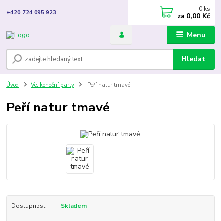
0
ks
+420 724 095 923
za
0,00 Kč
Menu
Hledat
Úvod
Velikonoční party
Peří natur tmavé
Peří natur tmavé
Dostupnost
Skladem