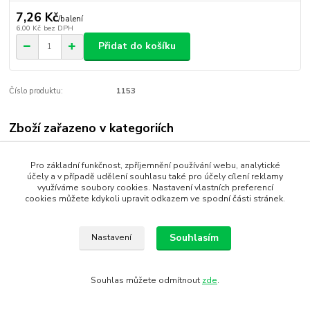
7,26 Kč
/
balení
6,00 Kč
bez DPH
Přidat do košíku
Číslo produktu:
1153
Zboží zařazeno v kategoriích
Velikonoční party
Pro základní funkčnost, zpříjemnění používání webu, analytické
účely a v případě udělení souhlasu také pro účely cílení reklamy
využíváme soubory cookies. Nastavení vlastních preferencí
cookies můžete kdykoli upravit odkazem ve spodní části stránek.
SEO, design, výroba, administrace - MEDIASYS
Souhlasím
Nastavení
Souhlas můžete odmítnout
zde
.