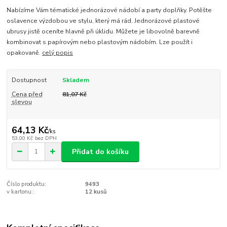
Nabízíme Vám tématické jednorázové nádobí a party doplňky. Potěšte
oslavence výzdobou ve stylu, který má rád. Jednorázové plastové
ubrusy jistě oceníte hlavně při úklidu. Můžete je libovolně barevně
kombinovat s papírovým nebo plastovým nádobím. Lze použít i
opakovaně.
celý popis
Dostupnost
Skladem
Cena před
81,07 Kč
slevou
64,13 Kč
/
ks
53,00 Kč
bez DPH
Přidat do košíku
Číslo produktu:
9493
v kartonu::
12 kusů