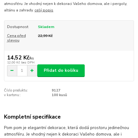
atmosféru. Je vhodný nejen k dekoraci Vašeho domova, ale i pergoly,
altánu a zahrady.
celý popis
Dostupnost
Skladem
Cena před
22,99 Kč
slevou
14,52 Kč
/
ks
12,00 Kč
bez DPH
Přidat do košíku
Číslo produktu:
9127
v kartonu::
100 kusů
Kompletní specifikace
Pom pom je elegantní dekorace, která dodá prostoru jedinečnou
atmosféru. Je vhodný nejen k dekoraci Vašeho domova, ale i