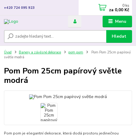
0
ks
+420 724 095 923
za
0,00 Kč
Menu
Hledat
Úvod
Banery a závěsné dekorace
pom pom
Pom Pom 25cm papírový
světle modrá
Pom Pom 25cm papírový světle
modrá
Pom pom je elegantní dekorace, která dodá prostoru jedinečnou