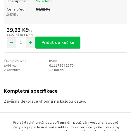
Dostupnost
Skladem
Cena před
50,82 Kč
slevou
39,93 Kč
/
ks
33,00 Kč
bez DPH
Přidat do košíku
Číslo produktu:
8566
EAN kód:
011179642670
v kartonu::
12 balení
Kompletní specifikace
Závěsná dekorace vhodná na každou oslavu.
Zboží zařazeno v kategoriích
Pro základní funkčnost, zpříjemnění používání webu, analytické
účely a v případě udělení souhlasu také pro účely cílení reklamy