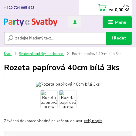
0
ks
+420 724 095 923
za
0,00 Kč
Menu
Hledat
Úvod
Svatební doplňky + dekorace
Rozeta papírová 40cm bílá 3ks
Rozeta papírová 40cm bílá 3ks
Závěsná dekorace vhodná na každou oslavu.
celý popis