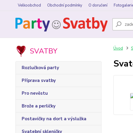
Velkoobchod
Obchodní podmínky
O doručení
Fotogaleri
Úvod
S
SVATBY
Svat
Rozlučková party
Příprava svatby
Pro nevěstu
Brože a perličky
Postavičky na dort a výslužka
Svatební skleničky