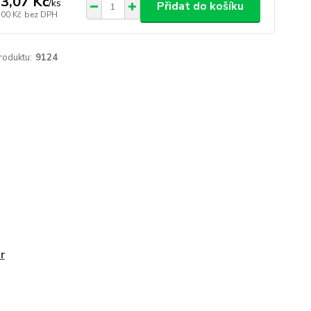
3,07 Kč
/
ks
Přidat do košíku
,00 Kč
bez DPH
roduktu:
9124
r