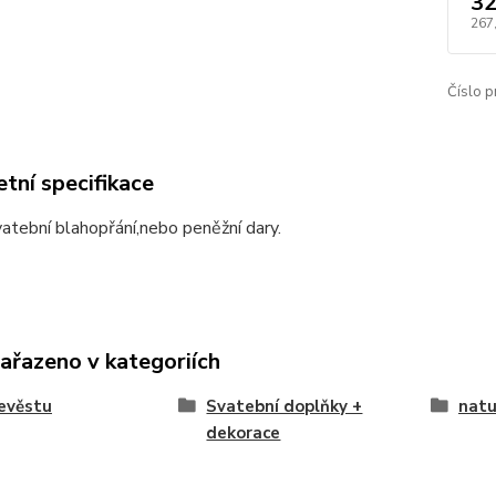
32
267
Číslo p
tní specifikace
atební blahopřání,nebo peněžní dary.
zařazeno v kategoriích
evěstu
Svatební doplňky +
natu
dekorace