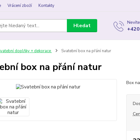
e
Vrácení zboží
Kontakty
Nevíte
Hledat
+420
vatební doplňky + dekorace
Svatební box na přání natur
ební box na přání natur
Box na
Dos
Cen