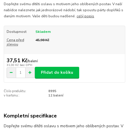
Dopřejte svému dítěti oslavu s motivem jeho oblíbených postav. V naší
nabídce naleznete jak jednorázové nádobí, tak spoustu párty doplňků s
daným motivem. Vaše děti budou nadšené.
celý popis
Dostupnost
Skladem
Cena před
45,98 Kč
slevou
37,51 Kč
/
balení
31,00 Kč
bez DPH
Přidat do košíku
Číslo produktu:
8995
v kartonu::
12 balení
Kompletní specifikace
Dopřejte svému dítěti oslavu s motivem jeho oblíbených postav. V