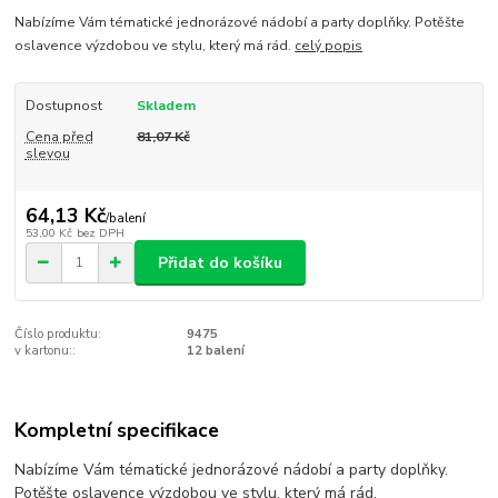
Nabízíme Vám tématické jednorázové nádobí a party doplňky. Potěšte
oslavence výzdobou ve stylu, který má rád.
celý popis
Dostupnost
Skladem
Cena před
81,07 Kč
slevou
64,13 Kč
/
balení
53,00 Kč
bez DPH
Přidat do košíku
Číslo produktu:
9475
v kartonu::
12 balení
Kompletní specifikace
Nabízíme Vám tématické jednorázové nádobí a party doplňky.
Potěšte oslavence výzdobou ve stylu, který má rád.