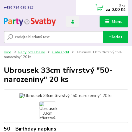
0
ks
+420 724 095 923
za
0,00 Kč
Menu
Hledat
Úvod
Party podle barev
zlatá / gold
Ubrousek 33cm třívrstvý "50-
narozeniny" 20 ks
Ubrousek 33cm třívrstvý "50-
narozeniny" 20 ks
50 - Birthday napkins