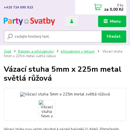
0
ks
+420 724 095 923
za
0,00 Kč
Menu
Hledat
Úvod
Balonky a příslušenství
příslušenství + helium
Vázací stuha
5mm x 225m metal světlá růžová
Vázací stuha 5mm x 225m metal
světlá růžová
Vázací stuhy jsou velmi vhodné k vázání balónků či dárků. Přetažením