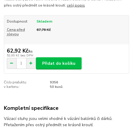
přes ostrý předmět se krásně kroutí.
celý popis
Dostupnost
Skladem
Cena před
67,76 Kč
slevou
62,92 Kč
/
ks
52,00 Kč
bez DPH
Přidat do košíku
Číslo produktu:
9356
v kartonu::
50 kusů
Kompletní specifikace
Vázací stuhy jsou velmi vhodné k vázání balónků či dárků.
Přetažením přes ostrý předmět se krásně kroutí.