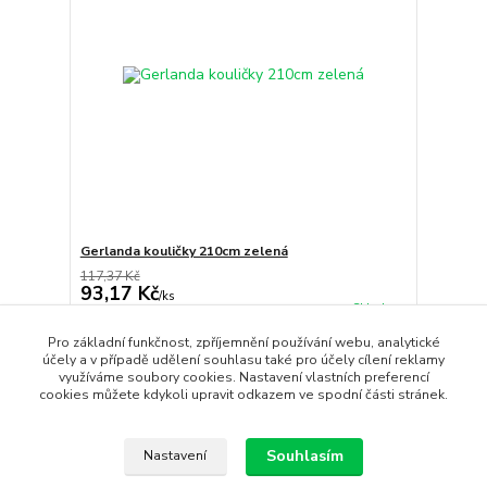
Gerlanda kouličky 210cm zelená
117,37 Kč
93,17 Kč
/
ks
Skladem
77,00 Kč
bez DPH
Pro základní funkčnost, zpříjemnění používání webu, analytické
Přidat do košíku
účely a v případě udělení souhlasu také pro účely cílení reklamy
využíváme soubory cookies. Nastavení vlastních preferencí
cookies můžete kdykoli upravit odkazem ve spodní části stránek.
strana
z 1
Souhlasím
Nastavení