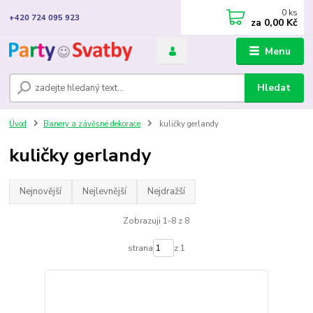
0
ks
+420 724 095 923
za
0,00 Kč
Menu
Hledat
Úvod
Banery a závěsné dekorace
kuličky gerlandy
kuličky gerlandy
Nejnovější
Nejlevnější
Nejdražší
Zobrazuji 1-8 z 8
strana
z 1