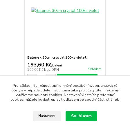
Balonek 30cm crystal 100ks violet
193,60 Kč
/
balení
Skladem
160,00 Kč
bez DPH
Přidat do košíku
Pro základní funkčnost, zpříjemnění používání webu, analytické
účely a v případě udělení souhlasu také pro účely cílení reklamy
využíváme soubory cookies. Nastavení vlastních preferencí
cookies můžete kdykoli upravit odkazem ve spodní části stránek.
Zboží zařazeno v kategoriích
číslice
Souhlasím
Nastavení