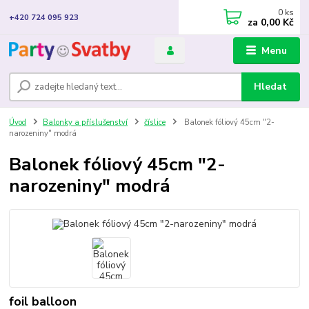
0
ks
+420 724 095 923
za
0,00 Kč
Menu
Hledat
Úvod
Balonky a příslušenství
číslice
Balonek fóliový 45cm "2-
narozeniny" modrá
Balonek fóliový 45cm "2-
narozeniny" modrá
foil balloon