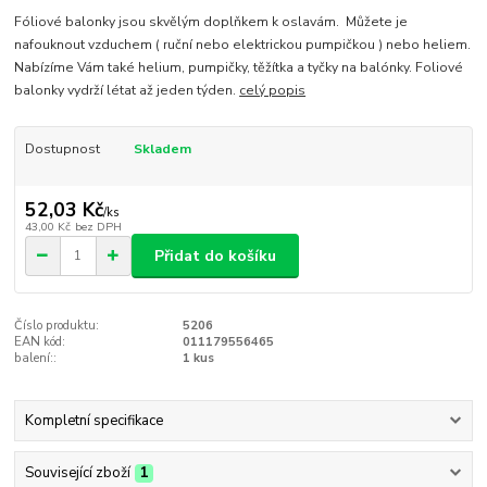
Fóliové balonky jsou skvělým doplňkem k oslavám. Můžete je
nafouknout vzduchem ( ruční nebo elektrickou pumpičkou ) nebo heliem.
Nabízíme Vám také helium, pumpičky, těžítka a tyčky na balónky. Foliové
balonky vydrží létat až jeden týden.
celý popis
Dostupnost
Skladem
52,03 Kč
/
ks
43,00 Kč
bez DPH
Přidat do košíku
Číslo produktu:
5206
EAN kód:
011179556465
balení::
1 kus
Kompletní specifikace
Související zboží
1