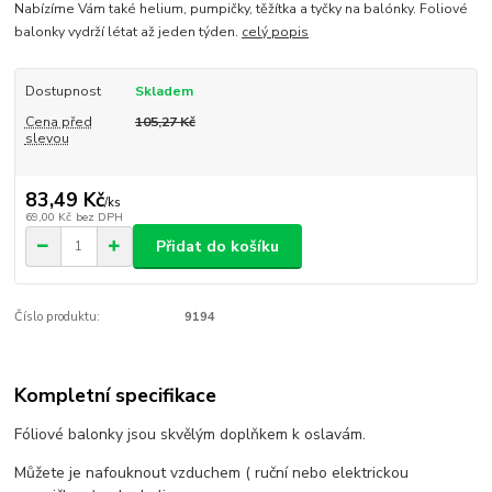
Nabízíme Vám také helium, pumpičky, těžítka a tyčky na balónky. Foliové
balonky vydrží létat až jeden týden.
celý popis
Dostupnost
Skladem
Cena před
105,27 Kč
slevou
83,49 Kč
/
ks
69,00 Kč
bez DPH
Přidat do košíku
Číslo produktu:
9194
Kompletní specifikace
Fóliové balonky jsou skvělým doplňkem k oslavám.
Můžete je nafouknout vzduchem ( ruční nebo elektrickou