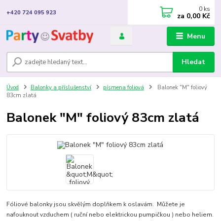
0
ks
+420 724 095 923
za
0,00 Kč
Menu
Hledat
Úvod
Balonky a příslušenství
písmena foliová
Balonek "M" foliový
83cm zlatá
Balonek "M" foliový 83cm zlatá
Fóliové balonky jsou skvělým doplňkem k oslavám. Můžete je
nafouknout vzduchem ( ruční nebo elektrickou pumpičkou ) nebo heliem.