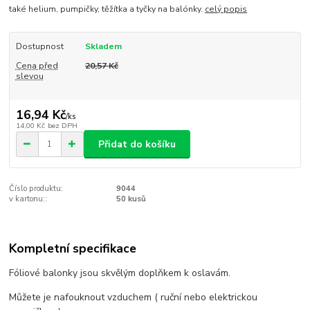
také helium, pumpičky, těžítka a tyčky na balónky.
celý popis
Dostupnost
Skladem
Cena před
20,57 Kč
slevou
16,94 Kč
/
ks
14,00 Kč
bez DPH
Přidat do košíku
Číslo produktu:
9044
v kartonu::
50 kusů
Kompletní specifikace
Fóliové balonky jsou skvělým doplňkem k oslavám.
Můžete je nafouknout vzduchem ( ruční nebo elektrickou