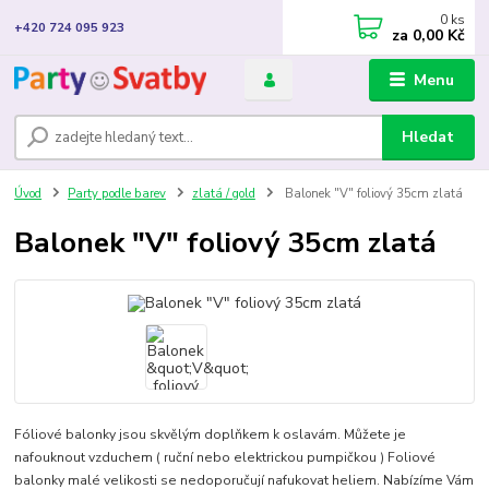
0
ks
+420 724 095 923
za
0,00 Kč
Menu
Hledat
Úvod
Party podle barev
zlatá / gold
Balonek "V" foliový 35cm zlatá
Balonek "V" foliový 35cm zlatá
Fóliové balonky jsou skvělým doplňkem k oslavám. Můžete je
nafouknout vzduchem ( ruční nebo elektrickou pumpičkou ) Foliové
balonky malé velikosti se nedoporučují nafukovat heliem. Nabízíme Vám