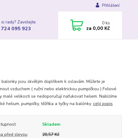
Přihlášení
 si rady? Zavolejte.
0
ks
za
0,00 Kč
 724 095 923
é balonky jsou skvělým doplňkem k oslavám. Můžete je
nout vzduchem ( ruční nebo elektrickou pumpičkou ) Foliové
y malé velikosti se nedoporučují nafukovat heliem. Nabízíme
ké helium, pumpičky, těžítka a tyčky na balónky.
celý popis
tupnost
Skladem
a před slevou
20,57 Kč