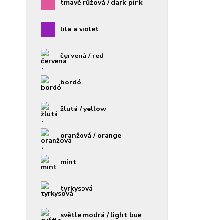
tmavě růžová / dark pink
lila a violet
červená / red
bordó
žlutá / yellow
oranžová / orange
mint
tyrkysová
světle modrá / light bue