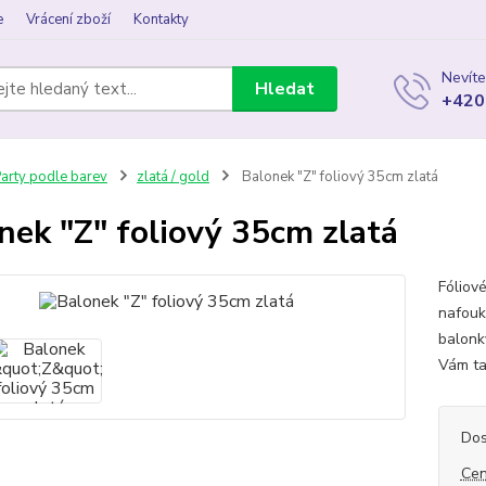
e
Vrácení zboží
Kontakty
Nevíte
Hledat
+420
arty podle barev
zlatá / gold
Balonek "Z" foliový 35cm zlatá
nek "Z" foliový 35cm zlatá
Fóliov
nafouk
balonk
Vám ta
Dos
Cen