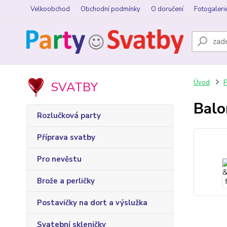
Velkoobchod
Obchodní podmínky
O doručení
Fotogaleri
Úvod
P
SVATBY
Balo
Rozlučková party
Příprava svatby
Pro nevěstu
Brože a perličky
Postavičky na dort a výslužka
Svatební skleničky