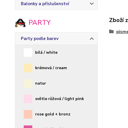
Balonky a příslušenství
Zboží 
PARTY
písme
Party podle barev
bílá / white
krémová / cream
natur
světle růžová / light pink
rose gold + bronz