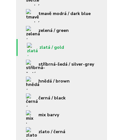
tmavě modrá / dark blue
zelená / green
zlatá / gold
stříbrná-šedá / silver-grey
hnědá / brown
černá / black
mix barvy
zlato / černá