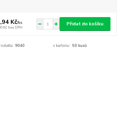
,94 Kč
/
ks
Přidat do košíku
00 Kč
bez DPH
roduktu:
9040
v kartonu::
50 kusů