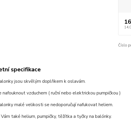
16
14,
Číslo p
tní specifikace
balonky jsou skvělým doplňkem k oslavám.
 nafouknout vzduchem ( ruční nebo elektrickou pumpičkou )
alonky malé velikosti se nedoporučují nafukovat heliem.
Vám také helium, pumpičky, těžítka a tyčky na balónky.