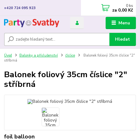
0
ks
+420 724 095 923
za
0,00 Kč
Menu
Hledat
Úvod
Balonky a příslušenství
číslice
Balonek foliový 35cm číslice "2"
stříbrná
Balonek foliový 35cm číslice "2"
stříbrná
foil balloon