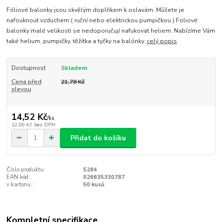
Fóliové balonky jsou skvělým doplňkem k oslavám. Můžete je
nafouknout vzduchem ( ruční nebo elektrickou pumpičkou ) Foliové
balonky malé velikosti se nedoporučují nafukovat heliem. Nabízíme Vám
také helium, pumpičky, těžítka a tyčky na balónky.
celý popis
Dostupnost
Skladem
Cena před
21,78 Kč
slevou
14,52 Kč
/
ks
12,00 Kč
bez DPH
Přidat do košíku
Číslo produktu:
5284
EAN kód:
026635330787
v kartonu::
50 kusů
Kompletní specifikace