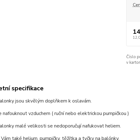
Cen
14
12,
Číslo p
v karton
tní specifikace
balonky jsou skvělým doplňkem k oslavám.
 nafouknout vzduchem ( ruční nebo elektrickou pumpičkou )
alonky malé velikosti se nedoporučují nafukovat heliem.
Vám také helium, pumpičky, těžítka a tyčky na balónky.