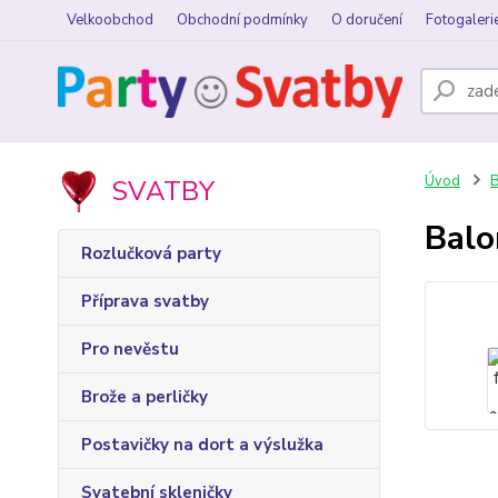
Velkoobchod
Obchodní podmínky
O doručení
Fotogaleri
Úvod
B
SVATBY
Balo
Rozlučková party
Příprava svatby
Pro nevěstu
Brože a perličky
Postavičky na dort a výslužka
Svatební skleničky