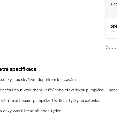
Cen
89
74,
Číslo p
tní specifikace
balonky jsou skvělým doplňkem k oslavám.
 nafouknout vzduchem ( ruční nebo elektrickou pumpičkou ) neb
Vám také helium, pumpičky, těžítka a tyčky na balónky.
alonky vydrží létat až jeden týden.