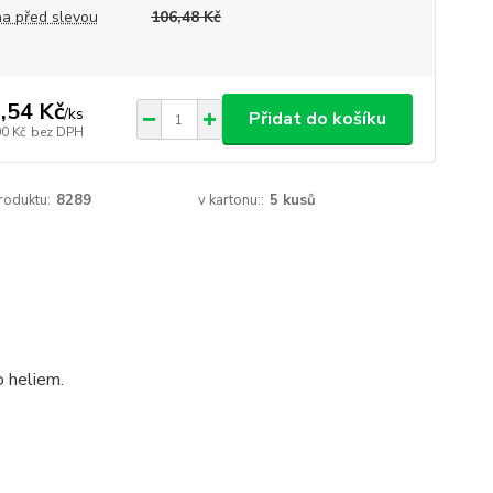
a před slevou
106,48 Kč
,54 Kč
/
ks
Přidat do košíku
00 Kč
bez DPH
roduktu:
8289
v kartonu::
5 kusů
o heliem.