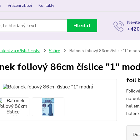
e
Vrácení zboží
Kontakty
Nevíte
Hledat
+420
alonky a příslušenství
číslice
Balonek foliový 86cm číslice "1" modr
nek foliový 86cm číslice "1" mo
foil
Fóliov
nafouk
heliem
balónky
Dos