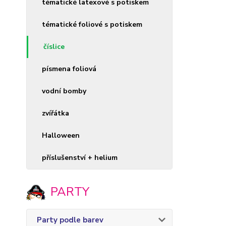
tématické latexové s potiskem
tématické foliové s potiskem
číslice
písmena foliová
vodní bomby
zvířátka
Halloween
příslušenství + helium
PARTY
Party podle barev