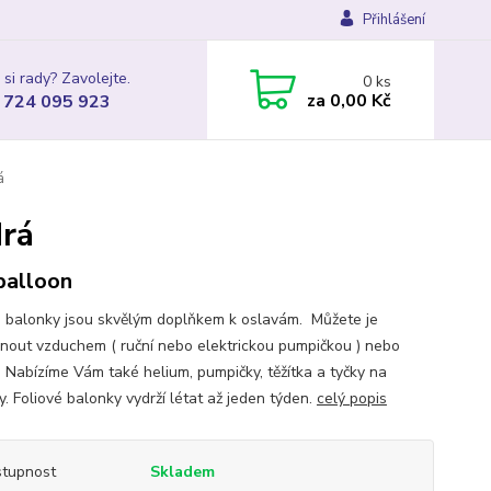
Přihlášení
 si rady? Zavolejte.
0
ks
za
0,00 Kč
 724 095 923
á
drá
 balloon
é balonky jsou skvělým doplňkem k oslavám. Můžete je
nout vzduchem ( ruční nebo elektrickou pumpičkou ) nebo
. Nabízíme Vám také helium, pumpičky, těžítka a tyčky na
. Foliové balonky vydrží létat až jeden týden.
celý popis
tupnost
Skladem