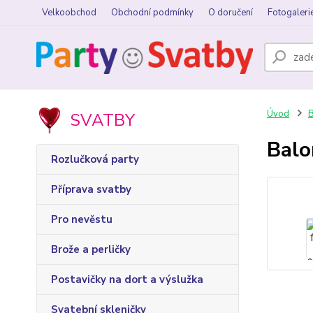
Velkoobchod
Obchodní podmínky
O doručení
Fotogaleri
Úvod
B
SVATBY
Balo
Rozlučková party
Příprava svatby
Pro nevěstu
Brože a perličky
Postavičky na dort a výslužka
Svatební skleničky