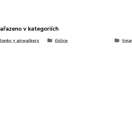
zařazeno v kategoriích
lonky + airwalkers
číslice
tmav