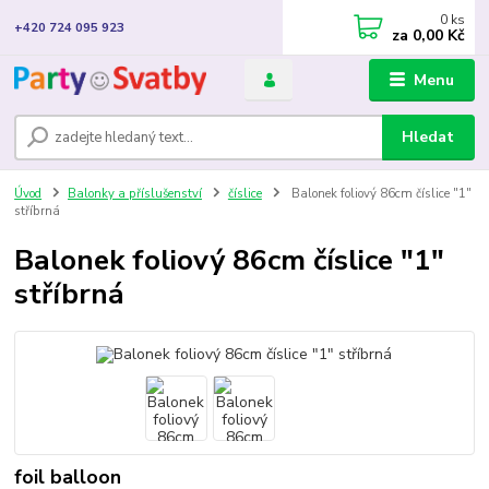
0
ks
+420 724 095 923
za
0,00 Kč
Menu
Hledat
Úvod
Balonky a příslušenství
číslice
Balonek foliový 86cm číslice "1"
stříbrná
Balonek foliový 86cm číslice "1"
stříbrná
foil balloon