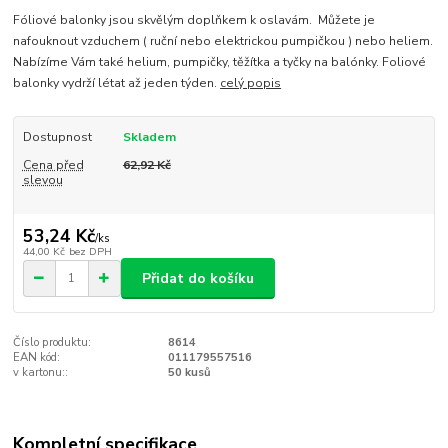
Fóliové balonky jsou skvělým doplňkem k oslavám. Můžete je
nafouknout vzduchem ( ruční nebo elektrickou pumpičkou ) nebo heliem.
Nabízíme Vám také helium, pumpičky, těžítka a tyčky na balónky. Foliové
balonky vydrží létat až jeden týden.
celý popis
Dostupnost
Skladem
Cena před
62,92 Kč
slevou
53,24 Kč
/
ks
44,00 Kč
bez DPH
Přidat do košíku
Číslo produktu:
8614
EAN kód:
011179557516
v kartonu::
50 kusů
Kompletní specifikace