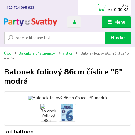
0
ks
+420 724 095 923
za
0,00 Kč
Menu
Hledat
Úvod
Balonky a příslušenství
číslice
Balonek foliový 86cm číslice "6"
modrá
Balonek foliový 86cm číslice "6"
modrá
foil balloon