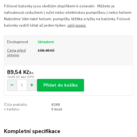
Fóliové balonky jsou skvělým doplňkem k oslavám. Můžete je
nafouknout vzduchem ( ruční nebo elektrickou pumpičkou ) nebo heliem.
Nabízíme Vám také helium, pumpičky, těžítka a tyčky na balónky. Foliové
balonky vydrží létat až jeden týden.
celý popis
Dostupnost
Skladem
Cena před
106,48 Kč
slevou
89,54 Kč
/
ks
74,00 Kč
bez DPH
Přidat do košíku
Číslo produktu:
8298
v kartonu::
5 kusů
Kompletní specifikace