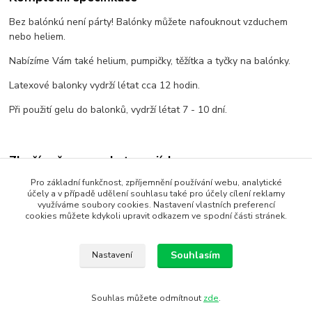
Bez balónkú není párty! Balónky můžete nafouknout vzduchem
nebo heliem.
Nabízíme Vám také helium, pumpičky, těžítka a tyčky na balónky.
Latexové balonky vydrží létat cca 12 hodin.
Při použití gelu do balonků, vydrží létat 7 - 10 dní.
Zboží zařazeno v kategoriích
Pro základní funkčnost, zpříjemnění používání webu, analytické
tématické latexové s potiskem
účely a v případě udělení souhlasu také pro účely cílení reklamy
využíváme soubory cookies. Nastavení vlastních preferencí
černá / black
cookies můžete kdykoli upravit odkazem ve spodní části stránek.
Pirátské party
Pirátské párty
Souhlasím
Nastavení
Souhlas můžete odmítnout
zde
.