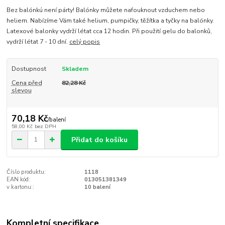
Bez balónkú není párty! Balónky můžete nafouknout vzduchem nebo
heliem. Nabízíme Vám také helium, pumpičky, těžítka a tyčky na balónky.
Latexové balonky vydrží létat cca 12 hodin. Při použití gelu do balonků,
vydrží létat 7 - 10 dní.
celý popis
Dostupnost
Skladem
Cena před
82,28 Kč
slevou
70,18 Kč
/
balení
58,00 Kč
bez DPH
Přidat do košíku
Číslo produktu:
1118
EAN kód:
013051381349
v kartonu::
10 balení
Kompletní specifikace