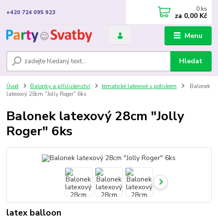
0
ks
+420 724 095 923
za
0,00 Kč
Menu
Hledat
Úvod
Balonky a příslušenství
tématické latexové s potiskem
Balonek
latexový 28cm "Jolly Roger" 6ks
Balonek latexový 28cm "Jolly
Roger" 6ks
latex balloon