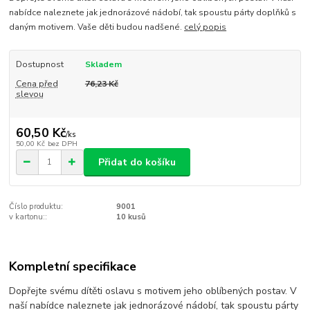
nabídce naleznete jak jednorázové nádobí, tak spoustu párty doplňků s
daným motivem. Vaše děti budou nadšené.
celý popis
Dostupnost
Skladem
Cena před
76,23 Kč
slevou
60,50 Kč
/
ks
50,00 Kč
bez DPH
Přidat do košíku
Číslo produktu:
9001
v kartonu::
10 kusů
Kompletní specifikace
Dopřejte svému dítěti oslavu s motivem jeho oblíbených postav. V
naší nabídce naleznete jak jednorázové nádobí, tak spoustu párty