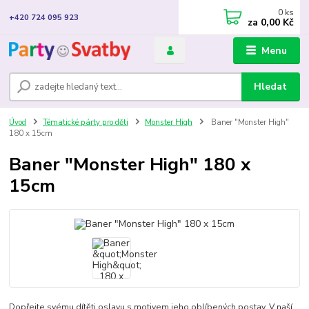
0
ks
+420 724 095 923
za
0,00 Kč
Menu
Hledat
Úvod
Tématické párty pro děti
Monster High
Baner "Monster High"
180 x 15cm
Baner "Monster High" 180 x
15cm
Dopřejte svému dítěti oslavu s motivem jeho oblíbených postav. V naší