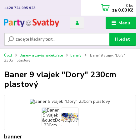
0
ks
+420 724 095 923
za
0,00 Kč
Menu
Hledat
Úvod
Banery a závěsné dekorace
banery
Baner 9 vlajek "Dory"
230cm plastový
Baner 9 vlajek "Dory" 230cm
plastový
banner