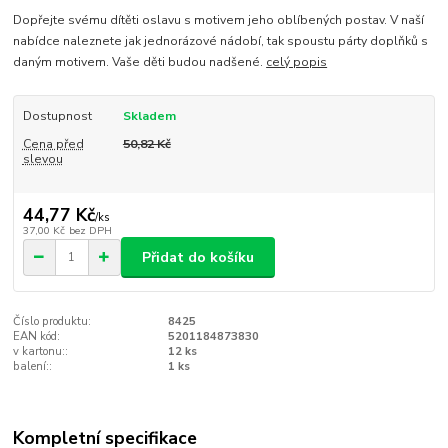
Dopřejte svému dítěti oslavu s motivem jeho oblíbených postav. V naší
nabídce naleznete jak jednorázové nádobí, tak spoustu párty doplňků s
daným motivem. Vaše děti budou nadšené.
celý popis
Dostupnost
Skladem
Cena před
50,82 Kč
slevou
44,77 Kč
/
ks
37,00 Kč
bez DPH
Přidat do košíku
Číslo produktu:
8425
EAN kód:
5201184873830
v kartonu::
12 ks
balení::
1 ks
Kompletní specifikace