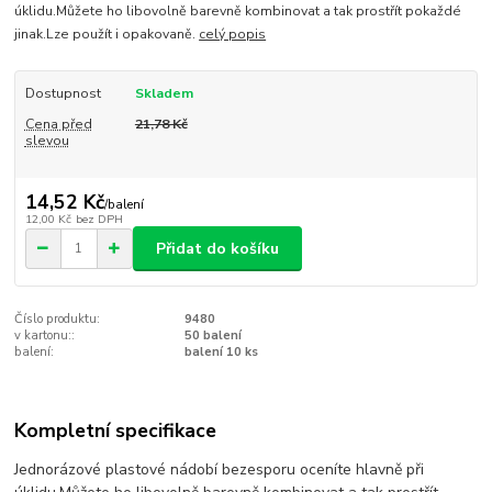
úklidu.Můžete ho libovolně barevně kombinovat a tak prostřít pokaždé
jinak.Lze použít i opakovaně.
celý popis
Dostupnost
Skladem
Cena před
21,78 Kč
slevou
14,52 Kč
/
balení
12,00 Kč
bez DPH
Přidat do košíku
Číslo produktu:
9480
v kartonu::
50 balení
balení:
balení 10 ks
Kompletní specifikace
Jednorázové plastové nádobí bezesporu oceníte hlavně při