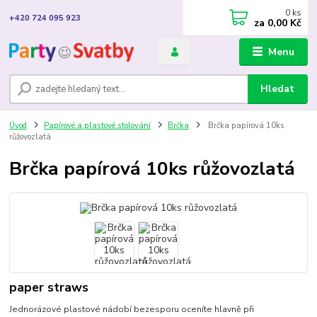
0
ks
+420 724 095 923
za
0,00 Kč
Menu
Hledat
Úvod
Papírové a plastové stolování
Brčka
Brčka papírová 10ks
růžovozlatá
Brčka papírová 10ks růžovozlatá
paper straws
Jednorázové plastové nádobí bezesporu oceníte hlavně při