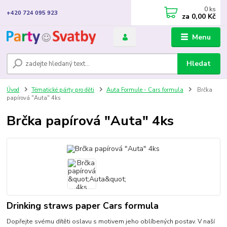
0
ks
+420 724 095 923
za
0,00 Kč
Menu
Hledat
Úvod
Tématické párty pro děti
Auta Formule - Cars formula
Brčka
papírová "Auta" 4ks
Brčka papírová "Auta" 4ks
Drinking straws paper Cars formula
Dopřejte svému dítěti oslavu s motivem jeho oblíbených postav. V naší