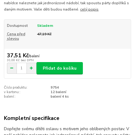
nabídce naleznete jak jednorázové nádobí, tak spoustu párty doplňků s
daným motivem. Vaše děti budou nadšené.
celý popis
Dostupnost
Skladem
Cena před
47,19 Kč
slevou
37,51 Kč
/
balení
31,00 Kč
bez DPH
Přidat do košíku
Číslo produktu:
9754
v kartonu::
12 balení
balení::
balení 4 ks
Kompletní specifikace
Dopřejte svému dítěti oslavu s motivem jeho oblíbených postav. V