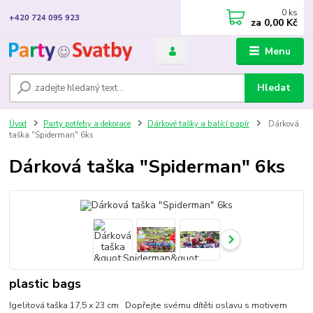
0
ks
+420 724 095 923
za
0,00 Kč
Menu
Hledat
Úvod
Party potřeby a dekorace
Dárkové tašky a balící papír
Dárková
taška "Spiderman" 6ks
Dárková taška "Spiderman" 6ks
plastic bags
Igelitová taška 17,5 x 23 cm Dopřejte svému dítěti oslavu s motivem