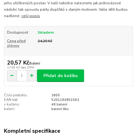
jeho oblíbených postav. V naší nabídce naleznete jak jednorázové
nádobí, tak spoustu párty doplňků s daným motivem. Vaše děti budou
nadšené.
celý popis
Dostupnost
Skladem
Cena před
24,20 Kč
slevou
20,57 Kč
/
balení
17,00 Kč
bez DPH
Přidat do košíku
Číslo produktu:
2655
EAN kód:
5201184851562
v kartonu::
48 balení
balení::
balení 6ks
Kompletní specifikace