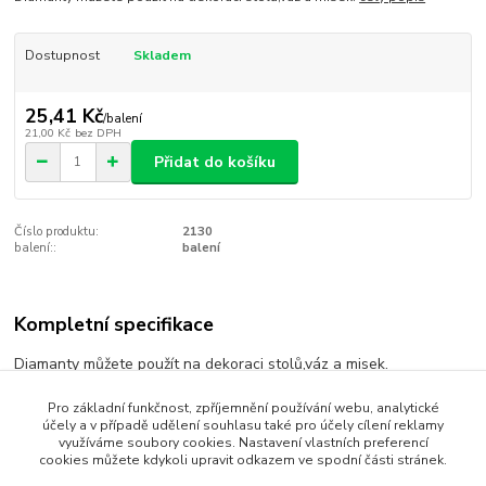
Dostupnost
Skladem
25,41 Kč
/
balení
21,00 Kč
bez DPH
Přidat do košíku
Číslo produktu:
2130
balení::
balení
Kompletní specifikace
Diamanty můžete použít na dekoraci stolů,váz a misek.
Pro základní funkčnost, zpříjemnění používání webu, analytické
účely a v případě udělení souhlasu také pro účely cílení reklamy
Zboží zařazeno v kategoriích
využíváme soubory cookies. Nastavení vlastních preferencí
cookies můžete kdykoli upravit odkazem ve spodní části stránek.
tmavě růžová / dark pink