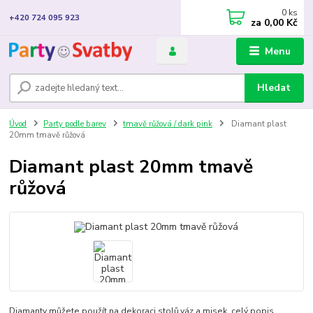
0
ks
+420 724 095 923
za
0,00 Kč
Menu
Hledat
Úvod
Party podle barev
tmavě růžová / dark pink
Diamant plast
20mm tmavě růžová
Diamant plast 20mm tmavě
růžová
Diamanty můžete použít na dekoraci stolů,váz a misek.
celý popis