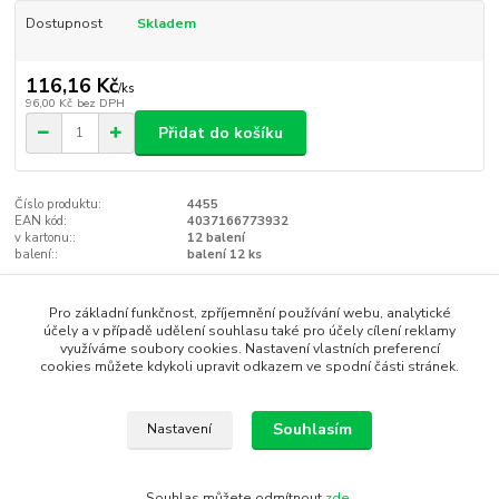
Dostupnost
Skladem
116,16 Kč
/
ks
96,00 Kč
bez DPH
Přidat do košíku
Číslo produktu:
4455
EAN kód:
4037166773932
v kartonu::
12 balení
balení::
balení 12 ks
Zboží zařazeno v kategoriích
Pro základní funkčnost, zpříjemnění používání webu, analytické
účely a v případě udělení souhlasu také pro účely cílení reklamy
využíváme soubory cookies. Nastavení vlastních preferencí
světle růžová / light pink
cookies můžete kdykoli upravit odkazem ve spodní části stránek.
tmavě růžová / dark pink
Dekorace a pomůcky pro párty
Souhlasím
Nastavení
Souhlas můžete odmítnout
zde
.