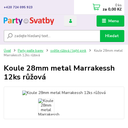
0
ks
+420 724 095 923
za
0,00 Kč
Menu
Hledat
Úvod
Party podle barev
světle růžová / light pink
Koule 28mm metal
Marrakessh 12ks růžová
Koule 28mm metal Marrakessh
12ks růžová