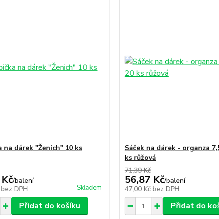
a na dárek "Ženich" 10 ks
Sáček na dárek - organza 7
ks růžová
71,39 Kč
 Kč
56,87 Kč
/
balení
/
balení
Skladem
č
bez DPH
47,00 Kč
bez DPH
Přidat do košíku
Přidat do ko