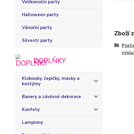
Velikonoční party
Halloween party
Vánoční party
Zboží 
Silvestr party
Posta
výslu
DOPLŇKY
Klobouky, čepičky, masky a
kostýmy
Banery a závěsné dekorace
Konfety
Lampiony