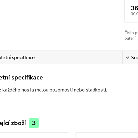
36
30,
Číslo p
balení::
etní specifikace
Sou
tní specifikace
e každého hosta malou pozorností nebo sladkostí.
jící zboží
3