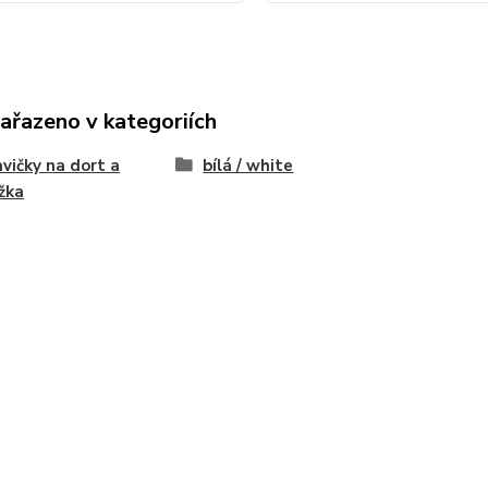
zařazeno v kategoriích
vičky na dort a
bílá / white
žka