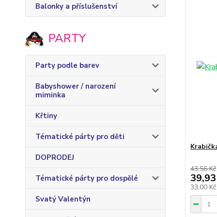
Balonky a příslušenství
PARTY
Party podle barev
Babyshower / narození
miminka
Křtiny
Tématické párty pro děti
Krabičk
DOPRODEJ
43,56 Kč
39,93
Tématické párty pro dospělé
33,00 K
Svatý Valentýn