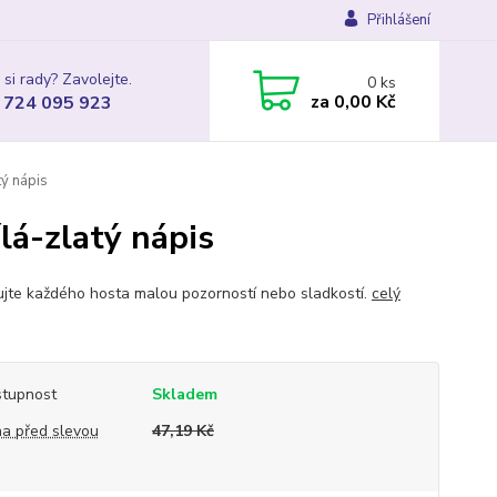
Přihlášení
 si rady? Zavolejte.
0
ks
za
0,00 Kč
 724 095 923
tý nápis
lá-zlatý nápis
jte každého hosta malou pozorností nebo sladkostí.
celý
tupnost
Skladem
a před slevou
47,19 Kč