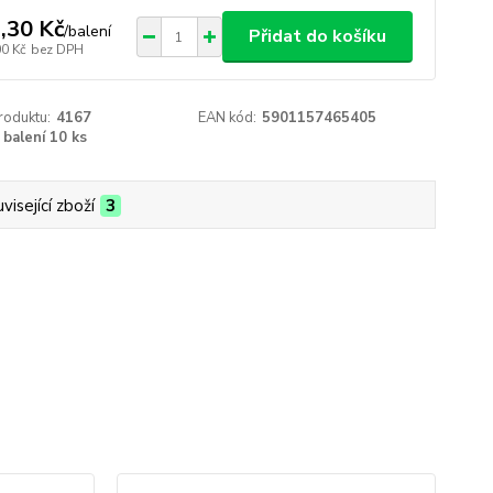
,30 Kč
/
balení
Přidat do košíku
00 Kč
bez DPH
roduktu:
4167
EAN kód:
5901157465405
balení 10 ks
visející zboží
3