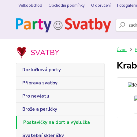
Velkoobchod
Obchodní podmínky
O doručení
Fotogaleri
Úvod
P
SVATBY
Krab
Rozlučková party
Příprava svatby
Pro nevěstu
Brože a perličky
Postavičky na dort a výslužka
Svatební skleničky