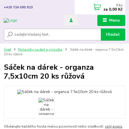
0
ks
+420 724 095 923
za
0,00 Kč
Menu
Hledat
Úvod
Postavičky na dort a výslužka
Sáček na dárek - organza 7,5x10cm
20 ks růžová
Sáček na dárek - organza
7,5x10cm 20 ks růžová
Obdarujte každého hosta malou pozorností nebo sladkostí.
celý popis