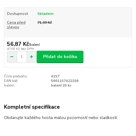
Dostupnost
Skladem
Cena před
71,39 Kč
slevou
56,87 Kč
/
balení
47,00 Kč
bez DPH
Přidat do košíku
Číslo produktu:
4157
EAN kód:
5901157422156
balení::
balení 20 ks
Kompletní specifikace
Obdarujte každého hosta malou pozorností nebo sladkostí.